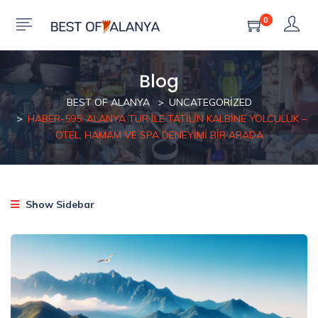
0
Blog
BEST OF ALANYA
UNCATEGORIZED
HABER-595: ALANYA TUR ILE TATILIN KALBINE YOLCULUK –
OTEL, HAMAM VE SPA DENEYIMI BIR ARADA
Show Sidebar