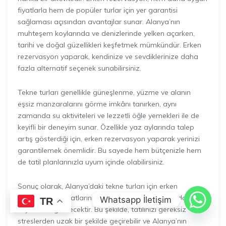
fiyatlarla hem de popüler turlar için yer garantisi
sağlaması açısından avantajlar sunar. Alanya’nın
muhteşem koylarında ve denizlerinde yelken açarken,
tarihi ve doğal güzellikleri keşfetmek mümkündür. Erken
rezervasyon yaparak, kendinize ve sevdiklerinize daha
fazla alternatif seçenek sunabilirsiniz.
Tekne turları genellikle güneşlenme, yüzme ve alanın
eşsiz manzaralarını görme imkânı tanırken, aynı
zamanda su aktiviteleri ve lezzetli öğle yemekleri ile de
keyifli bir deneyim sunar. Özellikle yaz aylarında talep
artış gösterdiği için, erken rezervasyon yaparak yerinizi
garantilemek önemlidir. Bu sayede hem bütçenizle hem
de tatil planlarınızla uyum içinde olabilirsiniz.
Sonuç olarak, Alanya’daki tekne turları için erken
rezervasyon fırsatlarını değerlendirmek, tatilinizi daha
Whatsapp İletişim
TR
keyifli hale getirecektir. Bu şekilde, tatilinizi gereksiz
streslerden uzak bir şekilde geçirebilir ve Alanya’nın