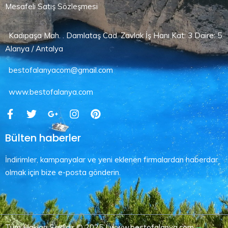
Mesafeli Satış Sözleşmesi
Kadıpaşa Mah. . Damlataş Cad. Zavlak İş Hanı Kat: 3 Daire: 5
Alanya / Antalya
bestofalanyacom@gmail.com
www.bestofalanya.com
Bülten haberler
İndirimler, kampanyalar ve yeni eklenen firmalardan haberdar
olmak için bize e-posta gönderin.
Tüm Hakları Saklıdır © 2025 | www.bestofalanya.com