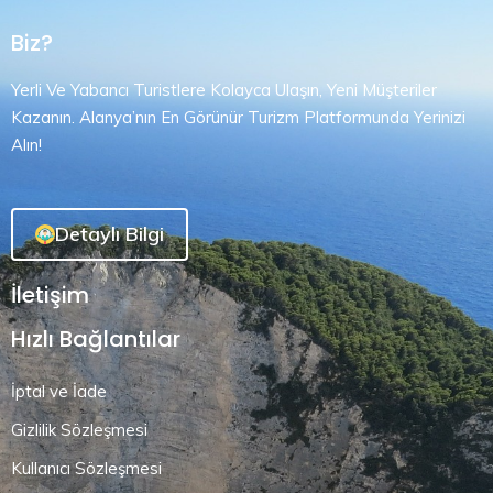
Biz?
Yerli Ve Yabancı Turistlere Kolayca Ulaşın, Yeni Müşteriler
Kazanın. Alanya’nın En Görünür Turizm Platformunda Yerinizi
Alın!
Detaylı Bilgi
İletişim
Hızlı Bağlantılar
İptal ve İade
Gizlilik Sözleşmesi
Kullanıcı Sözleşmesi