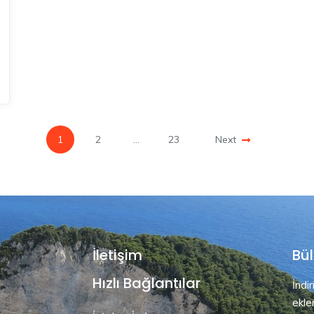
1
2
…
23
Next
İletişim
Bül
Hızlı Bağlantılar
İndi
ekle