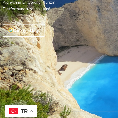
Alanya’nın En Görünür Turizm
Platformunda Yerinizi Alın!
Detaylı Bilgi
TR