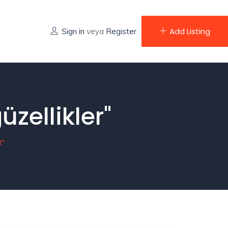
Add Listing
Sign in
veya
Register
zellikler"
R"