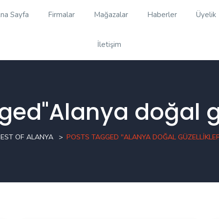
na Sayfa
Firmalar
Mağazalar
Haberler
Üyelik
İletişim
ged"Alanya doğal gü
EST OF ALANYA
POSTS TAGGED "ALANYA DOĞAL GÜZELLIKLE