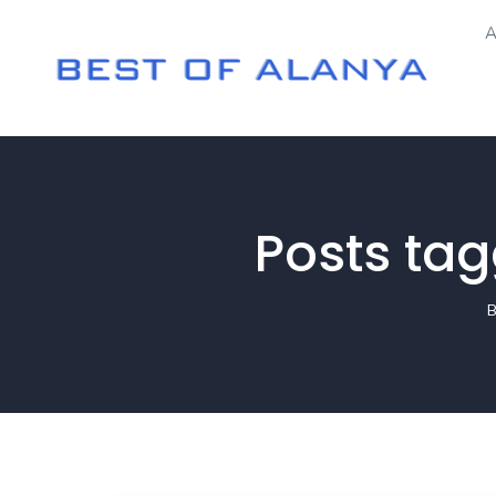
A
Posts tag
B