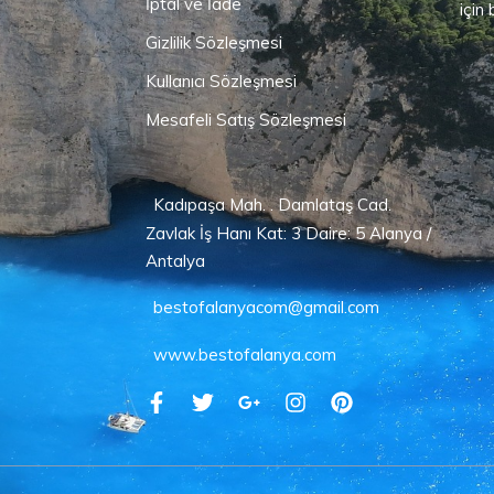
İptal ve İade
için
Gizlilik Sözleşmesi
Kullanıcı Sözleşmesi
Mesafeli Satış Sözleşmesi
Kadıpaşa Mah. . Damlataş Cad.
Zavlak İş Hanı Kat: 3 Daire: 5 Alanya /
Antalya
bestofalanyacom@gmail.com
www.bestofalanya.com