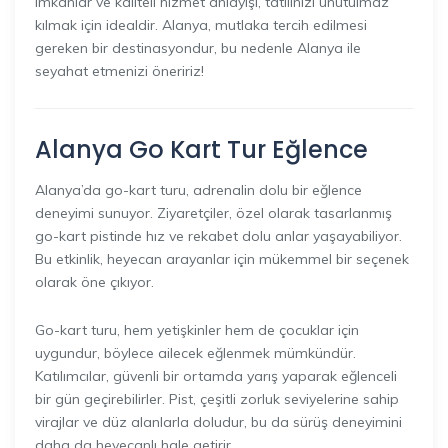
imkanlar ve kaliteli hizmet anlayışı, tatilinizi unutulmaz
kılmak için idealdir. Alanya, mutlaka tercih edilmesi
gereken bir destinasyondur, bu nedenle Alanya ile
seyahat etmenizi öneririz!
Alanya Go Kart Tur Eğlence
Alanya’da go-kart turu, adrenalin dolu bir eğlence
deneyimi sunuyor. Ziyaretçiler, özel olarak tasarlanmış
go-kart pistinde hız ve rekabet dolu anlar yaşayabiliyor.
Bu etkinlik, heyecan arayanlar için mükemmel bir seçenek
olarak öne çıkıyor.
Go-kart turu, hem yetişkinler hem de çocuklar için
uygundur, böylece ailecek eğlenmek mümkündür.
Katılımcılar, güvenli bir ortamda yarış yaparak eğlenceli
bir gün geçirebilirler. Pist, çeşitli zorluk seviyelerine sahip
virajlar ve düz alanlarla doludur, bu da sürüş deneyimini
daha da heyecanlı hale getirir.