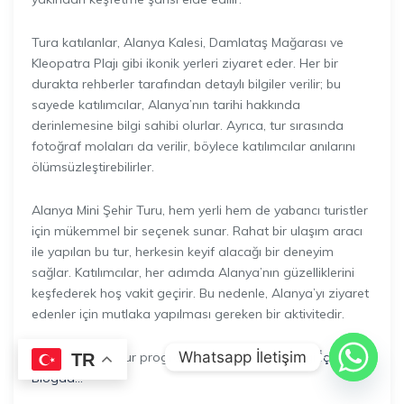
Tura katılanlar, Alanya Kalesi, Damlataş Mağarası ve
Kleopatra Plajı gibi ikonik yerleri ziyaret eder. Her bir
durakta rehberler tarafından detaylı bilgiler verilir; bu
sayede katılımcılar, Alanya’nın tarihi hakkında
derinlemesine bilgi sahibi olurlar. Ayrıca, tur sırasında
fotoğraf molaları da verilir, böylece katılımcılar anılarını
ölümsüzleştirebilirler.
Alanya Mini Şehir Turu, hem yerli hem de yabancı turistler
için mükemmel bir seçenek sunar. Rahat bir ulaşım aracı
ile yapılan bu tur, herkesin keyif alacağı bir deneyim
sağlar. Katılımcılar, her adımda Alanya’nın güzelliklerini
keşfederek hoş vakit geçirir. Bu nedenle, Alanya’yı ziyaret
edenler için mutlaka yapılması gereken bir aktivitedir.
Whatsapp İletişim
Detaylı bilgi ve tur programı için
Daha Fazla Bilgi İçin
TR
Blogda…