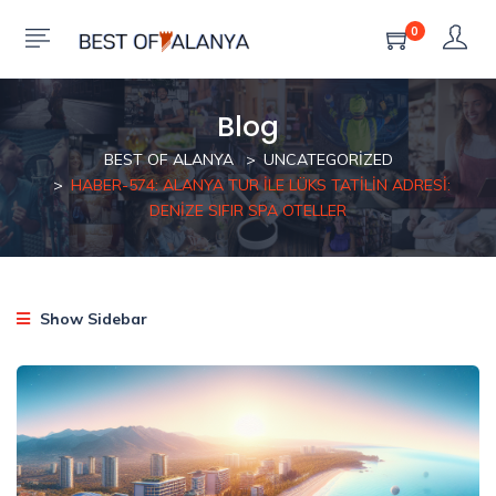
0
Blog
BEST OF ALANYA
UNCATEGORIZED
HABER-574: ALANYA TUR ILE LÜKS TATILIN ADRESI:
DENIZE SIFIR SPA OTELLER
Show Sidebar