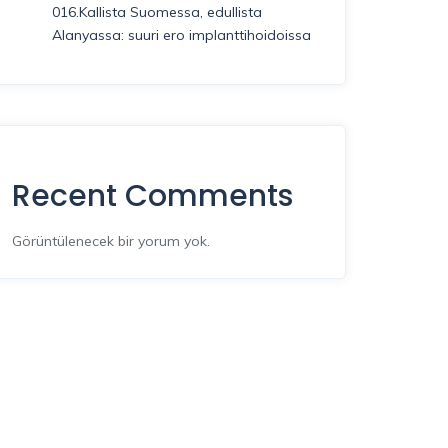
016.Kallista Suomessa, edullista
Alanyassa: suuri ero implanttihoidoissa
Recent Comments
Görüntülenecek bir yorum yok.