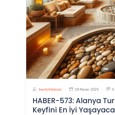
bestofalanya
|
19 Nisan 2025
|
0
HABER-573: Alanya Tur
Keyfini En İyi Yaşayaca