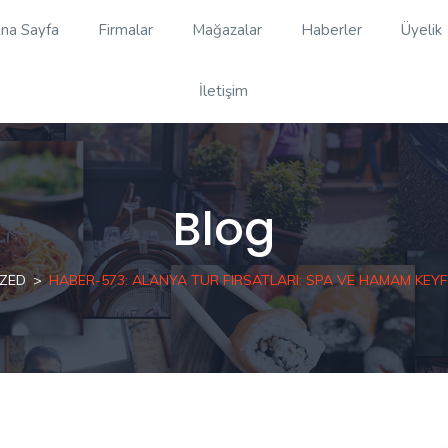
na Sayfa
Firmalar
Mağazalar
Haberler
Üyelik
İletişim
Blog
ZED
HABER-573: ALANYA TUR FIRSATLARI: SPA VE HAMAM KEYFI