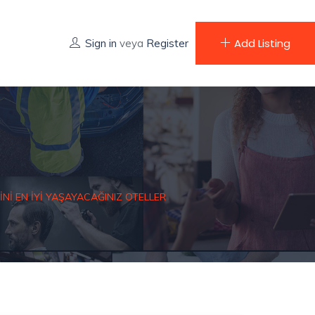
Add Listing
Sign in
veya
Register
NI EN İYI YAŞAYACAĞINIZ OTELLER