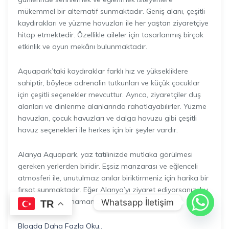
mükemmel bir alternatif sunmaktadır. Geniş alanı, çeşitli
kaydırakları ve yüzme havuzları ile her yaştan ziyaretçiye
hitap etmektedir. Özellikle aileler için tasarlanmış birçok
etkinlik ve oyun mekânı bulunmaktadır.
Aquapark’taki kaydıraklar farklı hız ve yüksekliklere
sahiptir, böylece adrenalin tutkunları ve küçük çocuklar
için çeşitli seçenekler mevcuttur. Ayrıca, ziyaretçiler duş
alanları ve dinlenme alanlarında rahatlayabilirler. Yüzme
havuzları, çocuk havuzları ve dalga havuzu gibi çeşitli
havuz seçenekleri ile herkes için bir şeyler vardır.
Alanya Aquapark, yaz tatilinizde mutlaka görülmesi
gereken yerlerden biridir. Eşsiz manzarası ve eğlenceli
atmosferi ile, unutulmaz anılar biriktirmeniz için harika bir
fırsat sunmaktadır. Eğer Alanya’yı ziyaret ediyorsanız, bu
su parkını kaçırmamanızı öneririz.
Whatsapp İletişim
TR
Blogda Daha Fazla Oku..