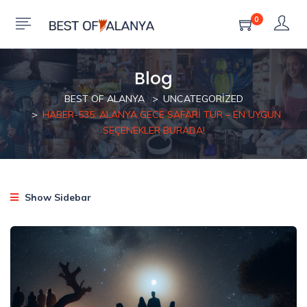
0
Blog
BEST OF ALANYA
UNCATEGORIZED
HABER-535: ALANYA GECE SAFARI TUR – EN UYGUN
SEÇENEKLER BURADA!
Show Sidebar