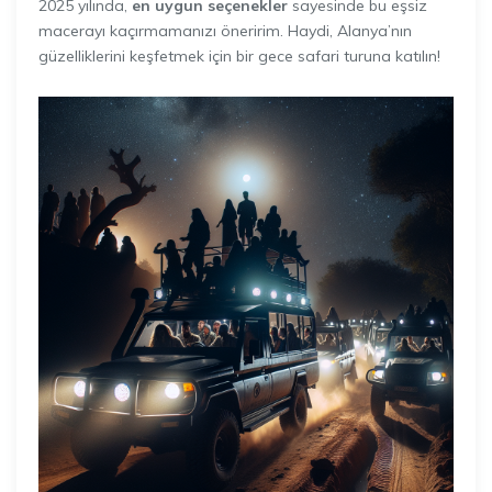
2025 yılında,
en uygun seçenekler
sayesinde bu eşsiz
macerayı kaçırmamanızı öneririm. Haydi, Alanya’nın
güzelliklerini keşfetmek için bir gece safari turuna katılın!