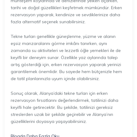
muhteşem koylarında ve denizlerinde yelken açarken,
tarihi ve doğal güzellikleri keşfetmek mümkündür. Erken
rezervasyon yaparak, kendinize ve sevdiklerinize daha
fazla alternatif seçenek sunabilirsiniz.
Tekne turları genellikle güneşlenme, yüzme ve alanın
eşsiz manzaralarını görme imkânı tanırken, aynı
zamanda su aktiviteleri ve lezzetli öğle yemekleri ile de
keyifli bir deneyim sunar. Özellikle yaz aylarında talep
artış gösterdiği için, erken rezervasyon yaparak yerinizi
garantilemek önemlidir. Bu sayede hem bütçenizle hem
de tatil planlarınızla uyum içinde olabilirsiniz.
Sonuç olarak, Alanya’daki tekne turları için erken
rezervasyon fırsatlarını değerlendirmek, tatilinizi daha
keyifli hale getirecektir. Bu şekilde, tatilinizi gereksiz
streslerden uzak bir şekilde geçirebilir ve Alanya’nın
güzelliklerini doyasıya yaşayabilirsiniz.
Blogda Daha Fazla Oku..