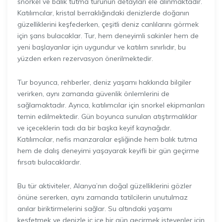
snorkel ve balık tutma turunun detayları ele alınmaktadır.
Katılımcılar, kristal berraklığındaki denizlerde doğanın
güzelliklerini keşfederken, çeşitli deniz canlılarını görmek
için şans bulacaklar. Tur, hem deneyimli sakinler hem de
yeni başlayanlar için uygundur ve katılım sınırlıdır, bu
yüzden erken rezervasyon önerilmektedir.
Tur boyunca, rehberler, deniz yaşamı hakkında bilgiler
verirken, aynı zamanda güvenlik önlemlerini de
sağlamaktadır. Ayrıca, katılımcılar için snorkel ekipmanları
temin edilmektedir. Gün boyunca sunulan atıştırmalıklar
ve içeceklerin tadı da bir başka keyif kaynağıdır.
Katılımcılar, nefis manzaralar eşliğinde hem balık tutma
hem de dalış deneyimi yaşayarak keyifli bir gün geçirme
fırsatı bulacaklardır.
Bu tür aktiviteler, Alanya’nın doğal güzelliklerini gözler
önüne sererken, aynı zamanda tatilcilerin unutulmaz
anılar biriktirmelerini sağlar. Su altındaki yaşamı
keşfetmek ve denizle iç içe bir gün geçirmek isteyenler için