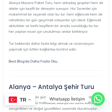
Alanya Macera Paket Turu, hem arkadaş grupları hem de
aileler için keyifli bir deneyim sunuyor. Hız Sevenler için
mükemmel bir seçenek olan bu tur, hem eğlenceli hem de
rahatlatıcı bir gün geçirmek isteyenler için ideal. Eğlenceli
aktiviteler ve tarihi keşiflerin bir arada sunulduğu bu tur,
her yaştan insan için unutulmaz anılar biriktiriyor.
Tur hakkında daha fazla bilgi almak ve rezervasyon
yapmak için lütfen bağlantıyı kontrol edin.
Best Blog’da Daha Fazla Oku..
Alanya – Antalya Şehir Turu
Alanya, Türkiye’nin güney sahilinde yer alan göz alıcı bir
Whatsapp İletişim
TR
tatil beldesidir. Bu makalede, Alanya’nın tarihi, kültürel
zenginlikleri ve doğal güzellikleri üzerinde durulmuştur.