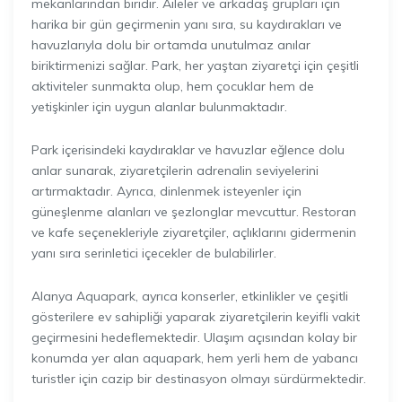
mekanlarından biridir. Aileler ve arkadaş grupları için
harika bir gün geçirmenin yanı sıra, su kaydırakları ve
havuzlarıyla dolu bir ortamda unutulmaz anılar
biriktirmenizi sağlar. Park, her yaştan ziyaretçi için çeşitli
aktiviteler sunmakta olup, hem çocuklar hem de
yetişkinler için uygun alanlar bulunmaktadır.
Park içerisindeki kaydıraklar ve havuzlar eğlence dolu
anlar sunarak, ziyaretçilerin adrenalin seviyelerini
artırmaktadır. Ayrıca, dinlenmek isteyenler için
güneşlenme alanları ve şezlonglar mevcuttur. Restoran
ve kafe seçenekleriyle ziyaretçiler, açlıklarını gidermenin
yanı sıra serinletici içecekler de bulabilirler.
Alanya Aquapark, ayrıca konserler, etkinlikler ve çeşitli
gösterilere ev sahipliği yaparak ziyaretçilerin keyifli vakit
geçirmesini hedeflemektedir. Ulaşım açısından kolay bir
konumda yer alan aquapark, hem yerli hem de yabancı
turistler için cazip bir destinasyon olmayı sürdürmektedir.