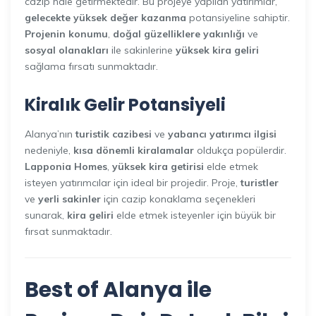
cazip hale getirmektedir. Bu projeye yapılan yatırımlar,
gelecekte yüksek değer kazanma
potansiyeline sahiptir.
Projenin konumu
,
doğal güzelliklere yakınlığı
ve
sosyal olanakları
ile sakinlerine
yüksek kira geliri
sağlama fırsatı sunmaktadır.
Kiralık Gelir Potansiyeli
Alanya’nın
turistik cazibesi
ve
yabancı yatırımcı ilgisi
nedeniyle,
kısa dönemli kiralamalar
oldukça popülerdir.
Lapponia Homes
,
yüksek kira getirisi
elde etmek
isteyen yatırımcılar için ideal bir projedir. Proje,
turistler
ve
yerli sakinler
için cazip konaklama seçenekleri
sunarak,
kira geliri
elde etmek isteyenler için büyük bir
fırsat sunmaktadır.
Best of Alanya ile