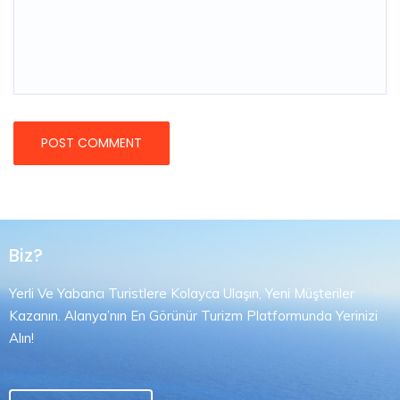
Biz?
Yerli Ve Yabancı Turistlere Kolayca Ulaşın, Yeni Müşteriler
Kazanın. Alanya’nın En Görünür Turizm Platformunda Yerinizi
Alın!