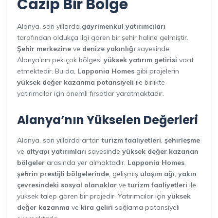
Cazip Bir Bölge
Alanya, son yıllarda
gayrimenkul yatırımcıları
tarafından oldukça ilgi gören bir şehir haline gelmiştir.
Şehir merkezine
ve
denize yakınlığı
sayesinde,
Alanya’nın pek çok bölgesi
yüksek yatırım getirisi
vaat
etmektedir. Bu da,
Lapponia Homes
gibi projelerin
yüksek değer kazanma potansiyeli
ile birlikte
yatırımcılar için önemli fırsatlar yaratmaktadır.
Alanya’nın Yükselen Değerleri
Alanya, son yıllarda artan
turizm faaliyetleri
,
şehirleşme
ve
altyapı yatırımları
sayesinde
yüksek değer kazanan
bölgeler
arasında yer almaktadır.
Lapponia Homes
,
şehrin prestijli bölgelerinde
, gelişmiş
ulaşım ağı
,
yakın
çevresindeki sosyal olanaklar
ve
turizm faaliyetleri
ile
yüksek talep gören bir projedir. Yatırımcılar için
yüksek
değer kazanma
ve
kira geliri
sağlama potansiyeli