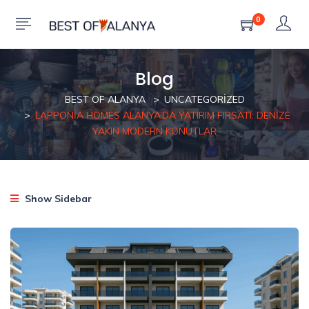
0
Blog
BEST OF ALANYA
UNCATEGORIZED
LAPPONIA HOMES ALANYA’DA YATIRIM FIRSATI: DENIZE
YAKIN MODERN KONUTLAR
Show Sidebar