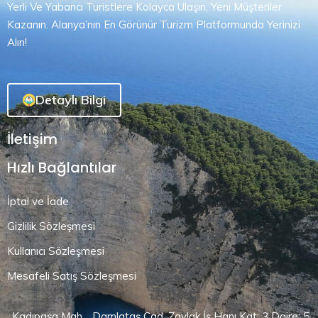
Yerli Ve Yabancı Turistlere Kolayca Ulaşın, Yeni Müşteriler
Kazanın. Alanya’nın En Görünür Turizm Platformunda Yerinizi
Alın!
Detaylı Bilgi
İletişim
Hızlı Bağlantılar
İptal ve İade
Gizlilik Sözleşmesi
Kullanıcı Sözleşmesi
Mesafeli Satış Sözleşmesi
Kadıpaşa Mah. . Damlataş Cad. Zavlak İş Hanı Kat: 3 Daire: 5