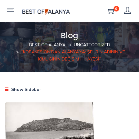
0
Blog
BEST OF ALANYA
UNCATEGORIZED
“KORAKESION’DAN ALANYA’YA: ŞEHRIN ADININ VE
KIMLIĞININ DEĞIŞIM HIKÂYESI”
Show Sidebar