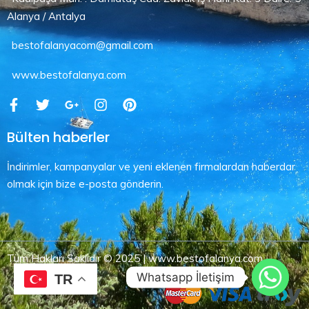
Alanya / Antalya
bestofalanyacom@gmail.com
www.bestofalanya.com
Bülten haberler
İndirimler, kampanyalar ve yeni eklenen firmalardan haberdar
olmak için bize e-posta gönderin.
Tüm Hakları Saklıdır © 2025 | www.bestofalanya.com
Whatsapp İletişim
TR