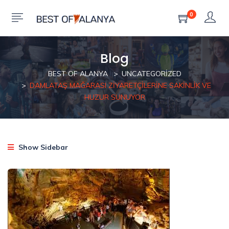
0
Blog
BEST OF ALANYA
UNCATEGORIZED
DAMLATAŞ MAĞARASI ZIYARETÇILERINE SAKINLIK VE
HUZUR SUNUYOR
Show Sidebar