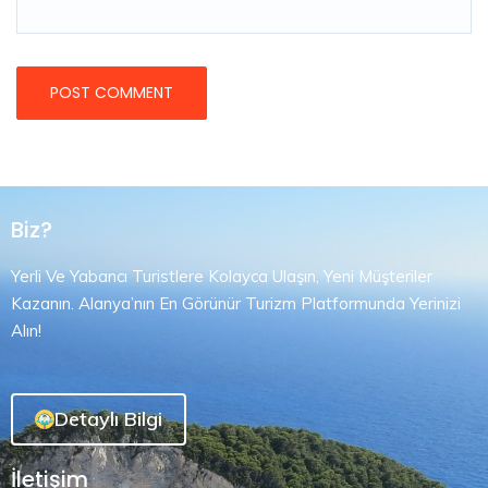
Biz?
Yerli Ve Yabancı Turistlere Kolayca Ulaşın, Yeni Müşteriler
Kazanın. Alanya’nın En Görünür Turizm Platformunda Yerinizi
Alın!
Detaylı Bilgi
İletişim