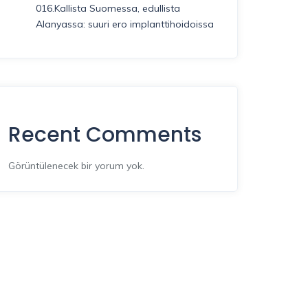
016.Kallista Suomessa, edullista
Alanyassa: suuri ero implanttihoidoissa
Recent Comments
Görüntülenecek bir yorum yok.