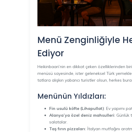
Menü Zenginliğiyle H
Ediyor
Heikinbaari’nin en dikkat çeken özelliklerinden biri
menüsü sayesinde, ister geleneksel Türk yemeklerin
tatlara alışkın yabancı turistler olsun, herkes bur
Menünün Yıldızları:
Fin usulü köfte (Lihapullat)
: Ev yapımı pa
Alanya’ya özel deniz mahsulleri
: Günlük 
salatalar.
Taş fırın pizzaları
: İtalyan mutfağını arat