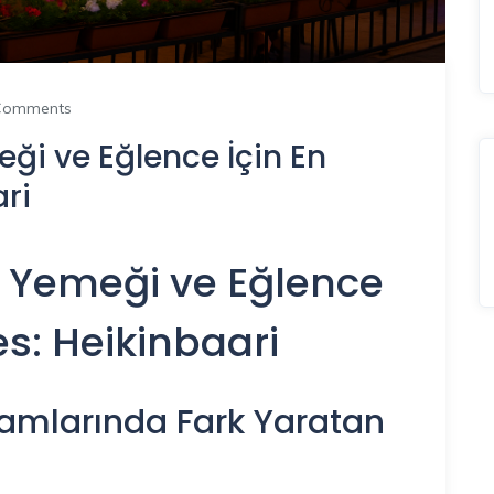
Comments
i ve Eğlence İçin En
ri
 Yemeği ve Eğlence
es: Heikinbaari
şamlarında Fark Yaratan