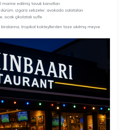
el marine edilmiş tavuk kanatları.
l dürüm, ızgara sebzeler, avokado salataları.
 sıcak çikolatalı sufle.
iralarına, tropikal kokteyllerden taze sıkılmış meyve