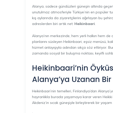
Alanya, sadece gündüzleri güneşin altında geçen sa
unutulmaz atmosferiyle Türkiye’nin en popüler t
kış aylarında da ziyaretçilerini ağırlayan bu şeh
adreslerden biri artık net:
Heikinbaari
.
Alanya’nın merkezinde, hem yerli halkın hem de d
planlarını süsleyen Heikinbaari, eşsiz menüsü, ka
hizmet anlayışıyla adından sıkça söz ettiriyor. Bu
zamanda sosyal bir buluşma noktası, keyifli sohbet
Heikinbaari’nin Öyküs
Alanya’ya Uzanan Bir
Heikinbaari’nin temelleri, Finlandiya’dan Alanya’
hayranlıkla burada yaşamaya karar veren Heikki isim
Akdeniz’in sıcak güneşiyle birleştirerek bir yaşa