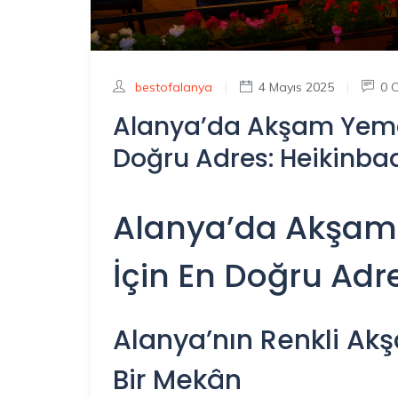
bestofalanya
|
4 Mayıs 2025
|
0 
Alanya’da Akşam Yemeğ
Doğru Adres: Heikinbaa
Alanya’da Akşam
İçin En Doğru Adr
Alanya’nın Renkli Ak
Bir Mekân