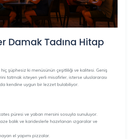
er Damak Tadına Hitap
 hiç şüphesiz ki menüsünün çeşitliliği ve kalitesi. Geniş
i tatmak isteyen yerli misafirler, isterse uluslararası
ada kendine uygun bir lezzet bulabiliyor.
tates püresi ve yaban mersini sosuyla sunuluyor.
taze balık ve karideslerle hazırlanan ızgaralar ve
mayan el yapımı pizzalar.