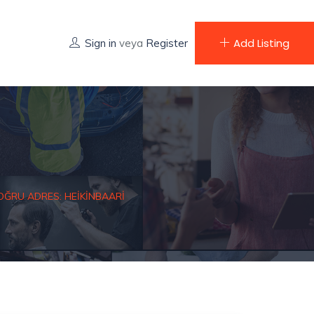
Add Listing
Sign in
veya
Register
OĞRU ADRES: HEIKINBAARI