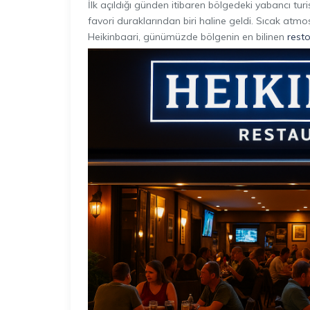
İlk açıldığı günden itibaren bölgedeki yabancı tur
favori duraklarından biri haline geldi. Sıcak atmosfe
Heikinbaari, günümüzde bölgenin en bilinen
rest