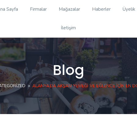
na Sayfa
Firmalar
Mağazalar
Haberler
Üyelik
İletişim
Blog
ATEGORIZED
ALANYA’DA AKŞAM YEMEĞI VE EĞLENCE İÇIN EN D