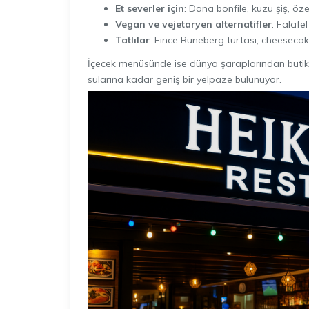
Et severler için
: Dana bonfile, kuzu şiş, öz
Vegan ve vejetaryen alternatifler
: Falafe
Tatlılar
: Fince Runeberg turtası, cheesecake,
İçecek menüsünde ise dünya şaraplarından butik b
sularına kadar geniş bir yelpaze bulunuyor.