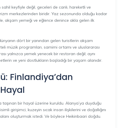
hil keyfiyle değil, geceleri de canlı, hareketli ve
urizm merkezlerinden biridir. Yaz sezonunda olduğu kadar
irde, akşam yemeği ve eğlence denince akla gelen ilk
ünyanın dört bir yanından gelen turistlerin akşam
liteli müzik programları, samimi ortamı ve uluslararası
rası yalnızca yemek yenecek bir restoran değil; aynı
lerin ve yeni dostlukların başladığı bir yaşam alanıdır.
ü: Finlandiya’dan
 Hayal
ya taşınan bir hayal üzerine kuruldu. Alanya’ya duyduğu
li girişimci, kuzeyin sıcak insan ilişkilerini ve doğallığını
m alanı oluşturmak istedi. Ve böylece Heikinbaari doğdu.