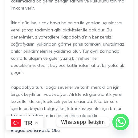
katılımcılara bölgenin zengin tarihini ve kültürünü tanıma
imkanı verir.
İkinci gün ise, sıcak hava balonları ile yapılan uçuşlar ve
yerel şarap tadımları gibi aktiviteler ile doludur. Bu
deneyimler, ziyaretçilere Kapadokya’nın benzersiz
coğrafyasını yukarıdan görme şansı tanırken, unutulmaz
anılar biriktirmelerine yardımcı olur. Tur aynı zamanda
konforlu ulaşım ve güler yüzlü bir rehber ile
desteklenmektedir, böylece katılımcılar rahat bir yolculuk
geçirir.
Kapadokya turu, doğa severler ve tarih meraklıları için
birçok keyifli anı vaat ediyor. Ali Efendi gibi otantik yerel
lezzetler de keşfedilecek yerler arasında. Kısa bir süre
içinde bu büyülü bölgeyi keşfetmek isteyenler için bu tur
fazlasıyla tatmin edici bir seçenek olacaktır.
Whatsapp İletişim
TR
Blogda Daha Fazla Oku..