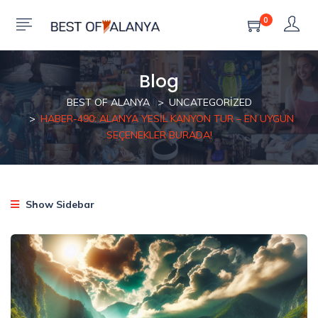
0
Blog
BEST OF ALANYA
UNCATEGORIZED
HABER-490: ALANYA YESIL KANYON TUR – EN UYGUN
SEÇENEKLER BURADA!
Show Sidebar