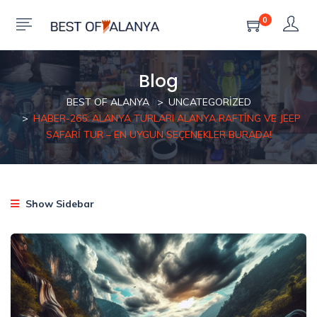
0
Blog
BEST OF ALANYA
UNCATEGORIZED
HABER-265: ALANYA TURLARI ALANYA RAFTING VE JEEP
SAFARI TUR – EN UYGUN SEÇENEKLER BURADA!
Show Sidebar