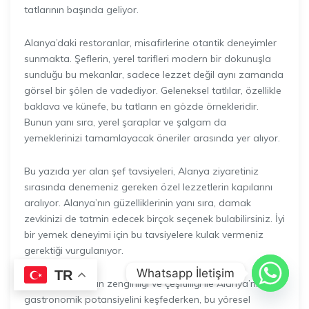
tatlarının başında geliyor.
Alanya’daki restoranlar, misafirlerine otantik deneyimler
sunmakta. Şeflerin, yerel tarifleri modern bir dokunuşla
sunduğu bu mekanlar, sadece lezzet değil aynı zamanda
görsel bir şölen de vadediyor. Geleneksel tatlılar, özellikle
baklava ve künefe, bu tatların en gözde örnekleridir.
Bunun yanı sıra, yerel şaraplar ve şalgam da
yemeklerinizi tamamlayacak öneriler arasında yer alıyor.
Bu yazıda yer alan şef tavsiyeleri, Alanya ziyaretiniz
sırasında denemeniz gereken özel lezzetlerin kapılarını
aralıyor. Alanya’nın güzelliklerinin yanı sıra, damak
zevkinizi de tatmin edecek birçok seçenek bulabilirsiniz. İyi
bir yemek deneyimi için bu tavsiyelere kulak vermeniz
gerektiği vurgulanıyor.
Whatsapp İletişim
TR
Yemek kültürünün zenginliği ve çeşitliliği ile Alanya’nın
gastronomik potansiyelini keşfederken, bu yöresel