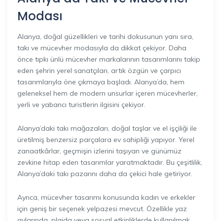
Modası
Alanya, doğal güzellikleri ve tarihi dokusunun yanı sıra,
takı ve mücevher modasıyla da dikkat çekiyor. Daha
önce tıpkı ünlü mücevher markalarının tasarımlarını takip
eden şehrin yerel sanatçıları, artık özgün ve çarpıcı
tasarımlarıyla öne çıkmaya başladı. Alanya’da, hem
geleneksel hem de modern unsurlar içeren mücevherler,
yerli ve yabancı turistlerin ilgisini çekiyor.
Alanya’daki takı mağazaları, doğal taşlar ve el işçiliği ile
üretilmiş benzersiz parçalara ev sahipliği yapıyor. Yerel
zanaatkârlar, geçmişin izlerini taşıyan ve günümüz
zevkine hitap eden tasarımlar yaratmaktadır. Bu çeşitlilik,
Alanya’daki takı pazarını daha da çekici hale getiriyor.
Ayrıca, mücevher tasarımı konusunda kadın ve erkekler
için geniş bir seçenek yelpazesi mevcut. Özellikle yaz
aylarında, plajda veya sosyal etkinliklerde kullanılmak