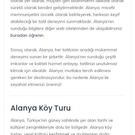
olarak yer alarak, müşteri geri bildirimlerini dikkate alarak
sürekli olarak kendini geliştirmektedir. Alanya, misafir
memnuniyetini öncelik olarak belirleyerek, herkesin keyif
alabileceği bir tatil deneyimi sunmaktadır. Alanya’nın
sunduğu bilgilere diğer web sitelerinden de ulaşabilirsiniz
buradan öğrenin
.
Sonuç olarak, Alanya, her tatilcinin aradığı mükemmel
deneyimi sunan bir şirkettir. Alanya’nın sunduğu çeşitli
imkanlar ve kaliteli hizmet anlayışı, tatilinizi unutulmaz
kılmak için idealdir. Alanya, mutlaka tercih edilmesi
gereken bir destinasyondur, bu nedenle Alanya ile
seyahat etmenizi öneririz!
Alanya Köy Turu
Alanya, Türkiye’nin güney sahilinde yer alan tarihi ve
kültürel zenginlikleriyle dolu bir bölgedir. Alanya köy
turları, yerel kültürü keşfetmek ve muhteşem doğa