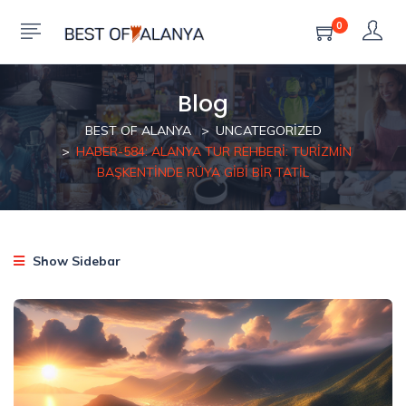
0
Blog
BEST OF ALANYA
UNCATEGORIZED
HABER-584: ALANYA TUR REHBERI: TURIZMIN
BAŞKENTINDE RÜYA GIBI BIR TATIL
Show Sidebar