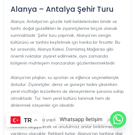
Alanya – Antalya Şehir Turu
Alanya, Antalya’nın gözde tatil beldelerinden biridir ve
tarihi, doğal güzellikleri ile ziyaretçilerine birçok olanak
sunmaktadır. Şehir turu yapmak, Alanya’nın zengin
kültürünü ve tarihini keşfetmek için harika bir fırsattır. Bu
tur sırasında, Alanya Kalesi, Damlataş Mağarası gibi
önemli noktalar ziyaret edilmekte, aynı zamanda
bölgenin muhteşem manzaraları gözlemlenmektedir.
Alanya’nın plajları, su sporları ve eğlence seçenekleriyle
doludur. Ziyaretçiler, deniz ve güneşin tadını çıkarırken,
yerel mutfağın lezzetlerini de deneyimleme şansına sahip
olmaktadır. Tur, hem yerel kültürü tanımak hem de
dinlenmek isteyenler için idealdir.
Whatsapp İletişim
TR
Ayrıca, Alanya’da yapılacak bir şehir turu, tatilinizin genel
havasını değiştirecek ve unutulmaz anılar biriktirmenize
yardımcı olacaktır. Rehberli turlar, Alanya’nın tarihine dair