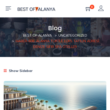
0
Blog
BEST OF ALANYA
UNCATEGORIZED
HABER-606: ALANYA TUR ILE LÜKS TATILIN ADRESI:
DENIZE SIFIR SPA OTELLER
Show Sidebar