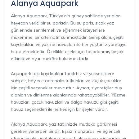
Alanya Aquapark
Alanya Aquapark, Türkiye’nin güney sahilinde yer alan
heyecan verici bir su parkıdır. Bu su parkı, sıcak yaz
günlerinde serinlemek ve eğlenmek isteyenlere
mükemmel bir alternatif sunmaktadır. Geniş alanı, çeşitli
kaydırakları ve yüzme havuzları ile her yaştan ziyaretçiye
hitap etmektedir. Özellikle aileler için tasarlanmış birçok
etkinlik ve oyun mekânı bulunmaktadır.
Aquapark’taki kaydıraklar farklı hız ve yüksekliklere
sahiptir, böylece adrenalin tutkunları ve küçük çocuklar
için çeşitli seçenekler mevcuttur. Ayrıca, ziyaretçiler duş
alanları ve dinlenme alanlarında rahatlayabilirler. Yüzme
havuzları, çocuk havuzları ve dalga havuzu gibi çeşitli
havuz seçenekleri ile herkes için bir şeyler vardır.
Alanya Aquapark, yaz tatilinizde mutlaka görülmesi
gereken yerlerden biridir. Eşsiz manzarası ve eğlenceli
atmosferi ile, unutulmaz anılar biriktirmeniz için harika bir