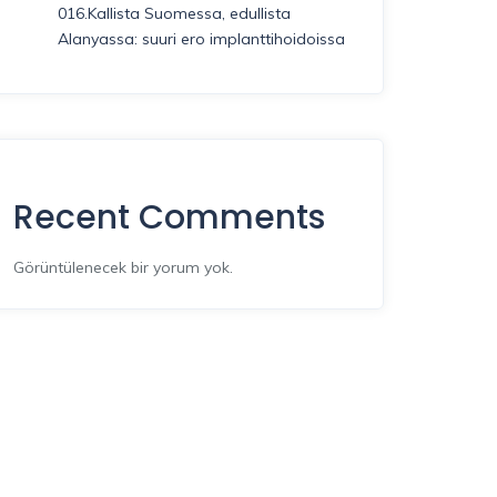
016.Kallista Suomessa, edullista
Alanyassa: suuri ero implanttihoidoissa
Recent Comments
Görüntülenecek bir yorum yok.