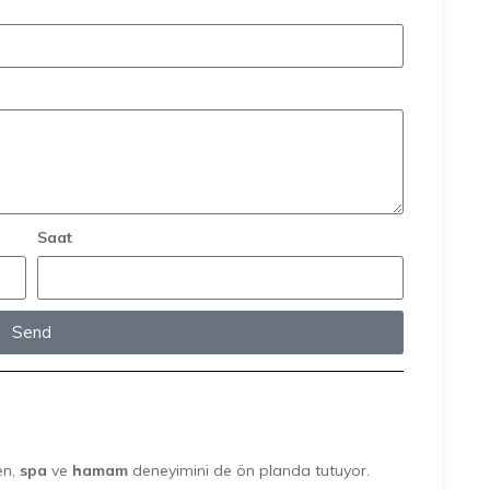
Saat
Send
en,
spa
ve
hamam
deneyimini de ön planda tutuyor.