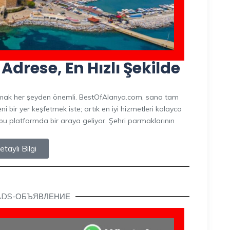
drese, En Hızlı Şekilde
aşmak her şeyden önemli. BestOfAlanya.com, sana tam
eni bir yer keşfetmek iste; artık en iyi hizmetleri kolayca
ri bu platformda bir araya geliyor. Şehri parmaklarının
etaylı Bilgi
ADS-ОБЪЯВЛЕНИЕ