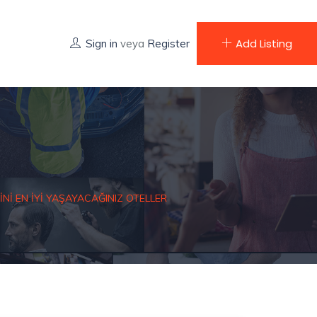
Add Listing
Sign in
veya
Register
NI EN İYI YAŞAYACAĞINIZ OTELLER