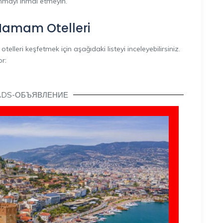
nmayı ihmal etmeyin.
 Hamam Otelleri
otelleri keşfetmek için aşağıdaki listeyi inceleyebilirsiniz.
or:
ADS-ОБЪЯВЛЕНИЕ