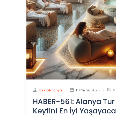
bestofalanya
|
19 Nisan 2025
|
0
HABER-561: Alanya Tur
Keyfini En İyi Yaşayaca