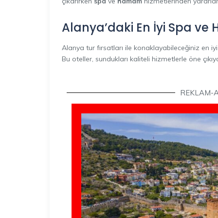
çıkarırken
spa
ve
hamam
hizmetlerinden yararla
Alanya’daki En İyi Spa ve
Alanya tur fırsatları ile konaklayabileceğiniz en iyi 
Bu oteller, sundukları kaliteli hizmetlerle öne çıkıy
REKLAM-