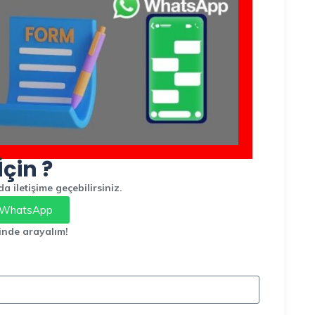
İçin ?
 iletişime geçebilirsiniz.
WhatsApp
inde arayalım!