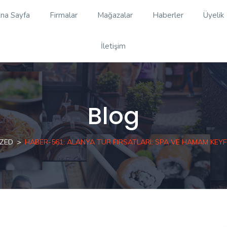
na Sayfa
Firmalar
Mağazalar
Haberler
Üyelik
İletişim
Blog
ZED
HABER-561: ALANYA TUR FIRSATLARI: SPA VE HAMAM KEYFI