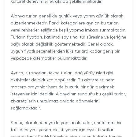
kültürel deneyimler etrafında şekillenmektedir.
Alanya turları genellikle günlük veya yarım günlük olarak
düzenlenmektedir. Farklı kategorilere ayrılan bu turlar,
yerel rehberler eşliğinde keşif yapma imkanı sunmaktadır.
Turların fiyatları, katılımcı sayısına, tur süresine ve içeriğine
bağlı olarak değişiklik göstermektedir. Genel olarak,
uygun fiyatlı seçeneklerden lüks turlara kadar geniş bir
yelpazede alternatifler bulunmaktadır.
Ayrıca, su sporları, tekne turları, dağ yürüyüşleri gibi
aktiviteler de oldukça popülerdir. Bu aktiviteler, hem
macera arayanlar hem de huzurlu bir gün geçirmek
isteyenler için idealdir. Alanya’nın sunduğu bu çeşitli turlar,
ziyaretçilerin unutulmaz anılarla dönmelerini
sağlamaktadır.
Sonuç olarak, Alanya’da yapılacak turlar, unutulmaz bir
tatil deneyimi yaşamak isteyenler için eşsiz fırsatlar
sunmaktadır. Farklı bütçelere hitap eden turlarla, herkes