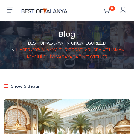
0
Blog
BEST OF ALANYA
UNCATEGORIZED
HABER-597: ALANYA TUR FIRSATLARI: SPA VE HAMAM
KEYFINI EN İYI YAŞAYACAĞINIZ OTELLER
Show Sidebar