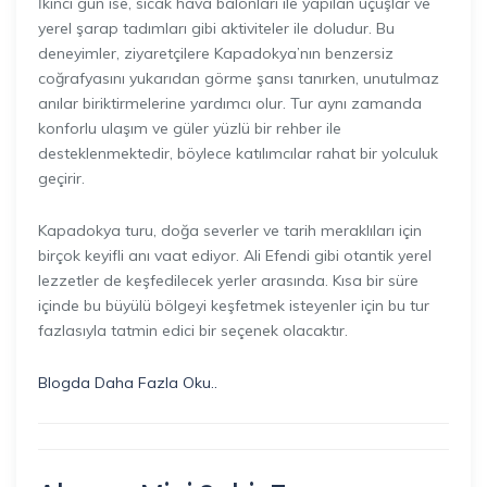
İkinci gün ise, sıcak hava balonları ile yapılan uçuşlar ve
yerel şarap tadımları gibi aktiviteler ile doludur. Bu
deneyimler, ziyaretçilere Kapadokya’nın benzersiz
coğrafyasını yukarıdan görme şansı tanırken, unutulmaz
anılar biriktirmelerine yardımcı olur. Tur aynı zamanda
konforlu ulaşım ve güler yüzlü bir rehber ile
desteklenmektedir, böylece katılımcılar rahat bir yolculuk
geçirir.
Kapadokya turu, doğa severler ve tarih meraklıları için
birçok keyifli anı vaat ediyor. Ali Efendi gibi otantik yerel
lezzetler de keşfedilecek yerler arasında. Kısa bir süre
içinde bu büyülü bölgeyi keşfetmek isteyenler için bu tur
fazlasıyla tatmin edici bir seçenek olacaktır.
Blogda Daha Fazla Oku..