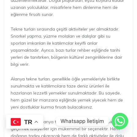
düzenlenmektedir. Doğal plajlardan, eşsiz koylara kadar
uzanan yolculuklar, misafirlere hem dinlenme hem de
eğlenme fırsatı sunar.
Tekne turları sırasında çeşitli aktiviteler yer almaktadır.
Snorkel yapma, yüzme molaları ve dalışlar gibi su
sporları imkanları ile katılımcılar keyifli anlar
yaşamaktadır. Ayrıca, bazı turlar rehber eşliğinde tarihi
yerleri de tanıtırken, bölgenin kültürel zenginliklerine dair
bilgi verir.
Alanya tekne turları, genellikle öğle yemekleriyle birlikte
sunulmakta ve katılımcılara taze deniz ürünleri ile
hazırlanan lezzetli yemekler sunulmaktadır. Bu sayede,
hem güzel bir manzara eşliğinde yemek yiyecek hem de
yeni dostluklar kurma fırsatı bulacaksınız.
Whatsapp İletişim
TR
Sonuç olarak, Alanya tekne turları, macera dolu bir gün
geçirmek isteyenler için mükemmel bir seçenektir. Hem
doğanın tadını çıkaracak hem de farklı aktiviteler ile dolu