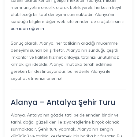
sürekli olarak kendini geliştirmektedir. Alanya, misafir
memnuniyetini öncelik olarak belirleyerek, herkesin keyif
alabileceği bir tatil deneyimi sunmaktadır. Alanya’nın
sunduğu bilgilere diğer web sitelerinden de ulaşabilirsiniz
buradan öğrenin
.
Sonuç olarak, Alanya, her tatilcinin aradığı mükemmel
deneyimi sunan bir şirkettir. Alanya’nın sunduğu çeşitli
imkanlar ve kaliteli hizmet anlayışı, tatilinizi unutulmaz
kılmak için idealdir. Alanya, mutlaka tercih edilmesi
gereken bir destinasyondur, bu nedenle Alanya ile
seyahat etmenizi öneririz!
Alanya – Antalya Şehir Turu
Alanya, Antalya’nın gözde tatil beldelerinden biridir ve
tarihi, doğal güzellikleri ile ziyaretçilerine birçok olanak
sunmaktadır. Şehir turu yapmak, Alanya’nın zengin
kültürünü ve tarihini keşfetmek için harika bir fırsattır. Bu