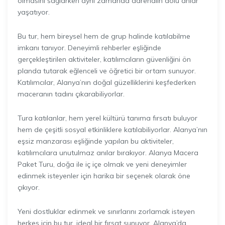
olmasını sağlarken aynı zamanda adrenalin dolu anlar
yaşatıyor.
Bu tur, hem bireysel hem de grup halinde katılabilme
imkanı tanıyor. Deneyimli rehberler eşliğinde
gerçekleştirilen aktiviteler, katılımcıların güvenliğini ön
planda tutarak eğlenceli ve öğretici bir ortam sunuyor.
Katılımcılar, Alanya’nın doğal güzelliklerini keşfederken
maceranın tadını çıkarabiliyorlar.
Tura katılanlar, hem yerel kültürü tanıma fırsatı buluyor
hem de çeşitli sosyal etkinliklere katılabiliyorlar. Alanya’nın
eşsiz manzarası eşliğinde yapılan bu aktiviteler,
katılımcılara unutulmaz anılar bırakıyor. Alanya Macera
Paket Turu, doğa ile iç içe olmak ve yeni deneyimler
edinmek isteyenler için harika bir seçenek olarak öne
çıkıyor.
Yeni dostluklar edinmek ve sınırlarını zorlamak isteyen
herkes için bu tur, ideal bir fırsat sunuyor. Alanya’da