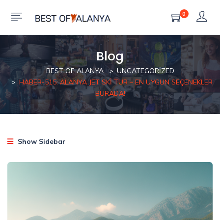
0
Blog
BEST OF ALANYA
UNCATEGORIZED
HABER-515: ALANYA JET SKI TUR – EN UYGUN SEÇENEKLER
BURADA!
Show Sidebar