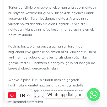
Turlar genellikle profesyonel ekipmanlarla yapılmaktadır,
bu sayede katılımcılar güvenli bir şekilde eğlenceli anlar
yaşayabilirler. Turun başlangıç noktası, Alanya’nın en
yüksek noktalarından biri olan Dağcılar Tepesi’dir. Bu
noktadan Alanya’nın nefes kesen manzarasını izlemek
de mümkündür.
Katılımcılar, zıplama öncesi uzmanlar tarafından
bilgilendirilir ve güvenlik önlemleri alınır. Zipline turu, hem
yerli hem de yabancı turistler tarafından yoğun ilgi
görmektedir. Bu benzersiz deneyim, grup halinde ya da
bireysel olarak gerçekleştirilebilir.
Alanya Zipline Turu, sınırların ötesine geçerek,
katılımcılara unutulmaz anılar bırakmayı hedefler.
Havadan süzülmek, doğanın tadını çıkarmak ve
Whatsapp İletişim
TR
özgürlüğün tadını almak için Alanya Zipline Turu
mükemmel bir tercihtir.