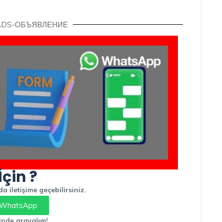
ADS-ОБЪЯВЛЕНИЕ
İçin ?
 iletişime geçebilirsiniz.
WhatsApp
inde arayalım!