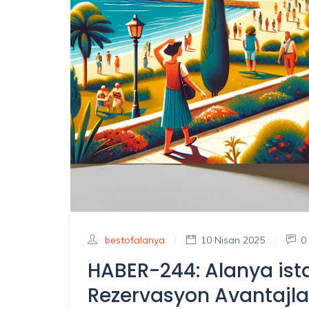
bestofalanya
|
10 Nisan 2025
|
0
HABER-244: Alanya ista
Rezervasyon Avantajla