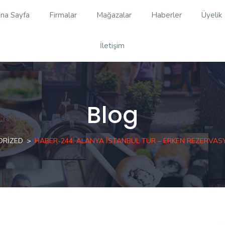
na Sayfa
Firmalar
Mağazalar
Haberler
Üyelik
İletişim
Blog
ORIZED
HABER-244: ALANYA ISTANBUL TUR – ERKEN REZERVAS