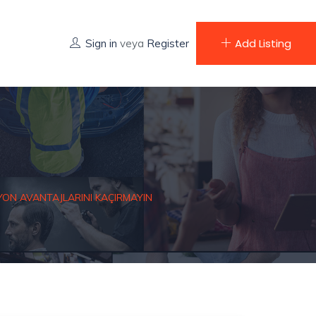
Add Listing
Sign in
veya
Register
YON AVANTAJLARINI KAÇIRMAYIN