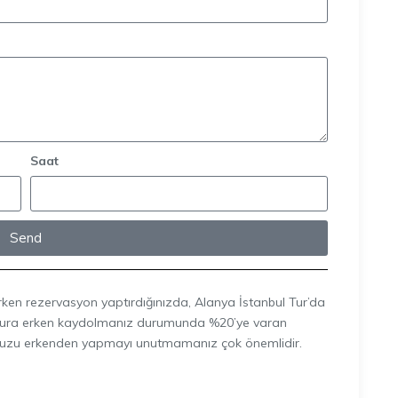
Saat
Send
rken rezervasyon yaptırdığınızda, Alanya İstanbul Tur’da
n, tura erken kaydolmanız durumunda %20’ye varan
onunuzu erkenden yapmayı unutmamanız çok önemlidir.