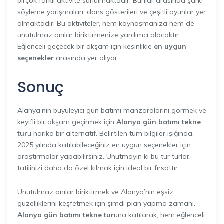
birçok farklı aktivite sunulmaktadır. Bunlar arasında şarkı
söyleme yarışmaları, dans gösterileri ve çeşitli oyunlar yer
almaktadır. Bu aktiviteler, hem kaynaşmanıza hem de
unutulmaz anılar biriktirmenize yardımcı olacaktır.
Eğlenceli geçecek bir akşam için kesinlikle
en uygun
seçenekler
arasında yer alıyor.
Sonuç
Alanya’nın büyüleyici gün batımı manzaralarını görmek ve
keyifli bir akşam geçirmek için
Alanya gün batımı tekne
tur
u harika bir alternatif. Belirtilen tüm bilgiler ışığında,
2025 yılında katılabileceğiniz en uygun seçenekler için
araştırmalar yapabilirsiniz. Unutmayın ki bu tür turlar,
tatilinizi daha da özel kılmak için ideal bir fırsattır.
Unutulmaz anılar biriktirmek ve Alanya’nın eşsiz
güzelliklerini keşfetmek için şimdi plan yapma zamanı.
Alanya gün batımı tekne tur
una katılarak, hem eğlenceli