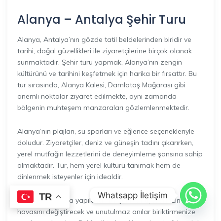
Alanya – Antalya Şehir Turu
Alanya, Antalya’nın gözde tatil beldelerinden biridir ve
tarihi, doğal güzellikleri ile ziyaretçilerine birçok olanak
sunmaktadır. Şehir turu yapmak, Alanya’nın zengin
kültürünü ve tarihini keşfetmek için harika bir fırsattır. Bu
tur sırasında, Alanya Kalesi, Damlataş Mağarası gibi
önemli noktalar ziyaret edilmekte, aynı zamanda
bölgenin muhteşem manzaraları gözlemlenmektedir.
Alanya’nın plajları, su sporları ve eğlence seçenekleriyle
doludur. Ziyaretçiler, deniz ve güneşin tadını çıkarırken,
yerel mutfağın lezzetlerini de deneyimleme şansına sahip
olmaktadır. Tur, hem yerel kültürü tanımak hem de
dinlenmek isteyenler için idealdir.
Whatsapp İletişim
TR
Ayrıca, Alanya’da yapılacak bir şehir turu, tatilinizin genel
havasını değiştirecek ve unutulmaz anılar biriktirmenize