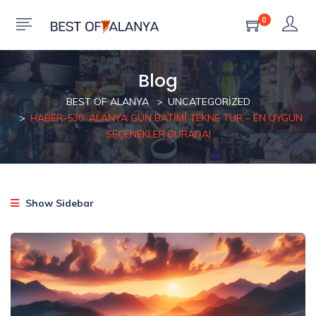
0
Blog
BEST OF ALANYA
UNCATEGORIZED
HABER-530: ALANYA GÜN BATIMI TEKNE TUR – EN UYGUN
SEÇENEKLER BURADA!
Show Sidebar