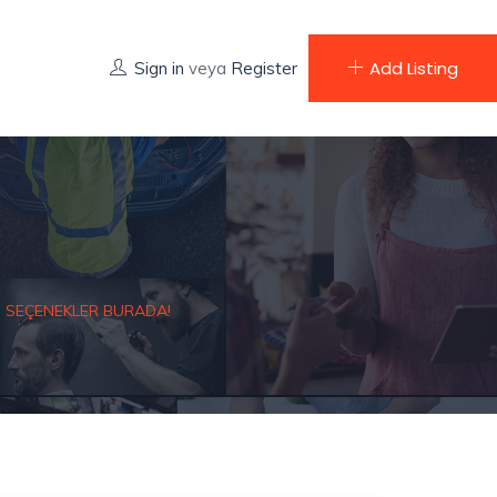
Add Listing
Sign in
veya
Register
 SEÇENEKLER BURADA!