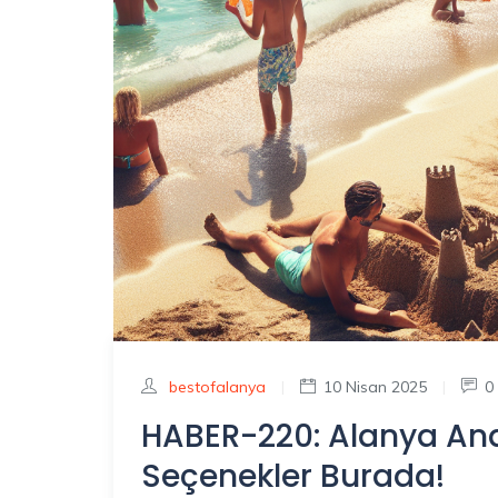
bestofalanya
|
10 Nisan 2025
|
0
HABER-220: Alanya An
Seçenekler Burada!