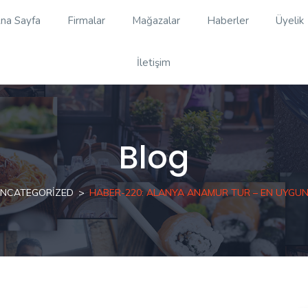
na Sayfa
Firmalar
Mağazalar
Haberler
Üyelik
İletişim
Blog
NCATEGORIZED
HABER-220: ALANYA ANAMUR TUR – EN UYGUN