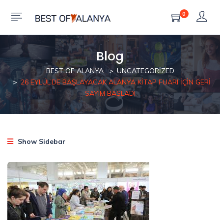
0
Blog
BEST OF ALANYA
UNCATEGORIZED
26 EYLÜL’DE BAŞLAYACAK ALANYA KITAP FUARI İÇIN GERI
SAYIM BAŞLADI
Show Sidebar