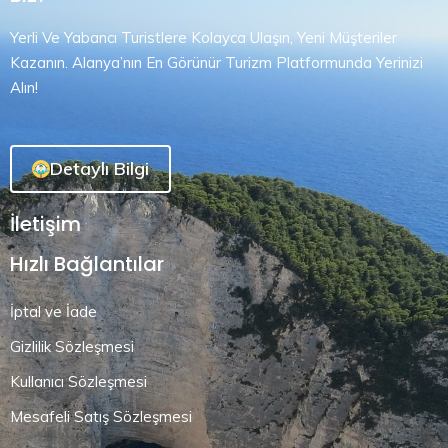
Yerli Ve Yabancı Turistlere Kolayca Ulaşın, Yeni Müşteriler
Kazanın. Alanya’nın En Görünür Turizm Platformunda Yerinizi
Alın!
Detaylı Bilgi
İletişim
Hızlı Bağlantılar
İptal ve İade
Gizlilik Sözleşmesi
Kullanıcı Sözleşmesi
Mesafeli Satış Sözleşmesi