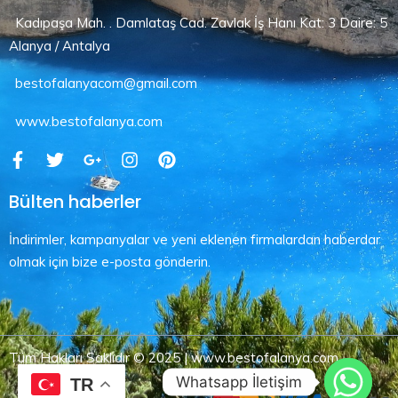
Kadıpaşa Mah. . Damlataş Cad. Zavlak İş Hanı Kat: 3 Daire: 5
Alanya / Antalya
bestofalanyacom@gmail.com
www.bestofalanya.com
Bülten haberler
İndirimler, kampanyalar ve yeni eklenen firmalardan haberdar
olmak için bize e-posta gönderin.
Tüm Hakları Saklıdır © 2025 | www.bestofalanya.com
Whatsapp İletişim
TR