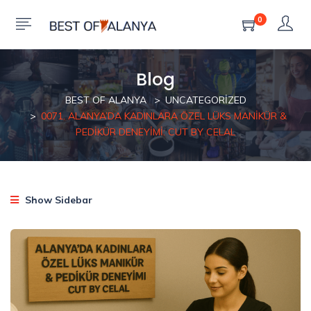
0
Blog
BEST OF ALANYA
UNCATEGORIZED
0071. ALANYA’DA KADINLARA ÖZEL LÜKS MANIKÜR &
PEDIKÜR DENEYIMI: CUT BY CELAL
Show Sidebar