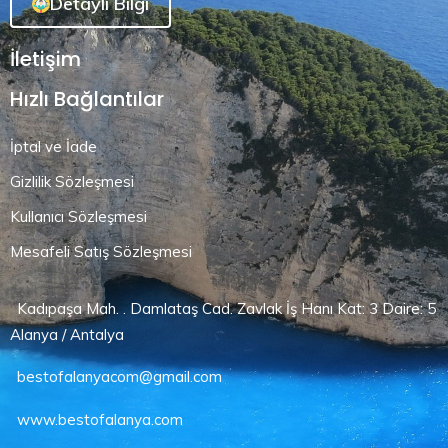
Detaylı Bilgi
İletişim
Hızlı Bağlantılar
İptal ve İade
Gizlilik Sözleşmesi
Kullanıcı Sözleşmesi
Mesafeli Satış Sözleşmesi
Kadıpaşa Mah. . Damlataş Cad. Zavlak İş Hanı Kat: 3 Daire: 5
Alanya / Antalya
bestofalanyacom@gmail.com
www.bestofalanya.com