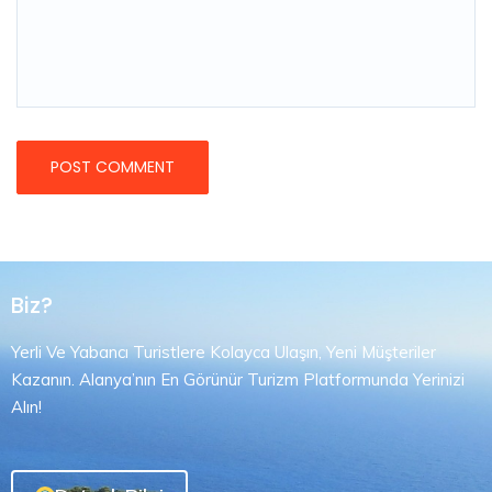
Biz?
Yerli Ve Yabancı Turistlere Kolayca Ulaşın, Yeni Müşteriler
Kazanın. Alanya’nın En Görünür Turizm Platformunda Yerinizi
Alın!