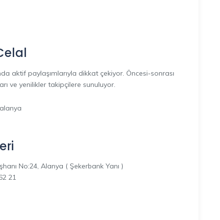
Celal
a aktif paylaşımlarıyla dikkat çekiyor. Öncesi-sonrası
 ve yenilikler takipçilere sunuluyor.
salanya
eri
şhanı No:24, Alanya ( Şekerbank Yanı )
62 21