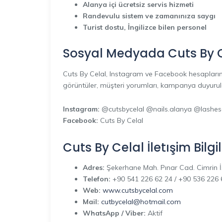
Alanya içi ücretsiz servis hizmeti
Randevulu sistem ve zamanınıza saygı
Turist dostu, İngilizce bilen personel
Sosyal Medyada Cuts By 
Cuts By Celal, Instagram ve Facebook hesaplarınd
görüntüler, müşteri yorumları, kampanya duyuruları
Instagram:
@cutsbycelal @nails.alanya @lashe
Facebook:
Cuts By Celal
Cuts By Celal İletışim Bilgil
Adres:
Şekerhane Mah. Pınar Cad. Cimrin İ
Telefon:
+90 541 226 62 24 / +90 536 226 
Web:
www.cutsbycelal.com
Mail:
cutbycelal@hotmail.com
WhatsApp / Viber:
Aktif