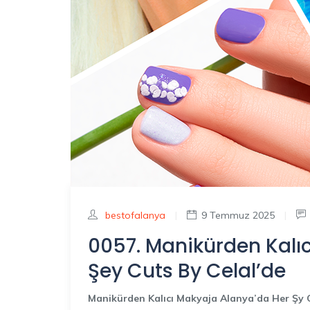
bestofalanya
|
9 Temmuz 2025
|
0057. Manikürden Kalı
Şey Cuts By Celal’de
Manikürden Kalıcı Makyaja Alanya’da Her Şy C