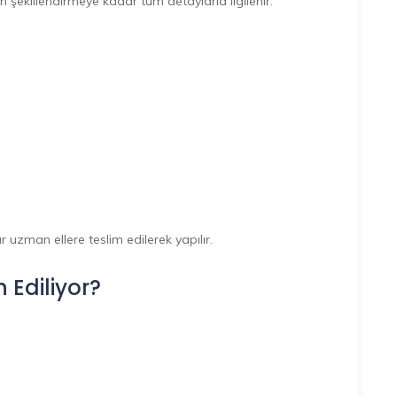
 şekillendirmeye kadar tüm detaylarla ilgilenir.
 uzman ellere teslim edilerek yapılır.
 Ediliyor?