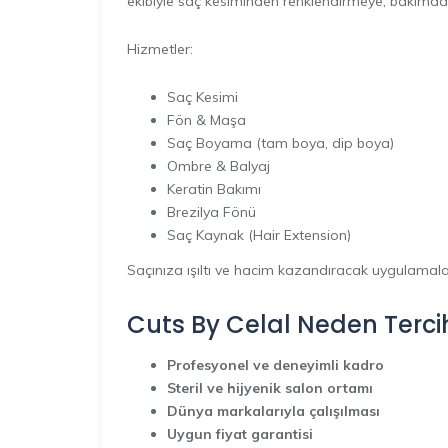
ekibiyle saç kesiminden renklendirmeye, bakımdan
Hizmetler:
Saç Kesimi
Fön & Maşa
Saç Boyama (tam boya, dip boya)
Ombre & Balyaj
Keratin Bakımı
Brezilya Fönü
Saç Kaynak (Hair Extension)
Saçınıza ışıltı ve hacim kazandıracak uygulamalar
Cuts By Celal Neden Tercih
Profesyonel ve deneyimli kadro
Steril ve hijyenik salon ortamı
Dünya markalarıyla çalışılması
Uygun fiyat garantisi