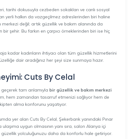
eri, tarihi dokusuyla cezbeden sokakları ve canlı sosyal
an yerli halkın da vazgeçilmez adreslerinden biri haline
merkezi değil; artık güzellik ve bakım alanında da
bir şehir. Bu farkın en çarpıcı örneklerinden biri ise hiç
a kadar kadınların ihtiyacı olan tüm güzellik hizmetlerini
üzelliğe dair aradığınız her şeyi size sunmaya hazır.
eyimi: Cuts By Celal
ne geçerek tam anlamıyla
bir güzellik ve bakım merkezi
sam, hem zamandan tasarruf etmenizi sağlıyor hem de
 ekipten alma konforunu yaşatıyor.
umda yer alan Cuts By Celal, Şekerbank yanındaki Pınar
 ulaşıma uygun olmasının yanı sıra, salon Alanya içi
güzellik yolculuğunuzu daha da konforlu hale getiriyor.