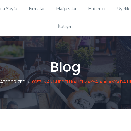
na Sayfa
Firmalar
Mağazalar
Haberler
Üyelik
İletişim
Blog
ATEGORIZED
0057. MANIKÜRDEN KALICI MAKYAJA ALANYA’DA H