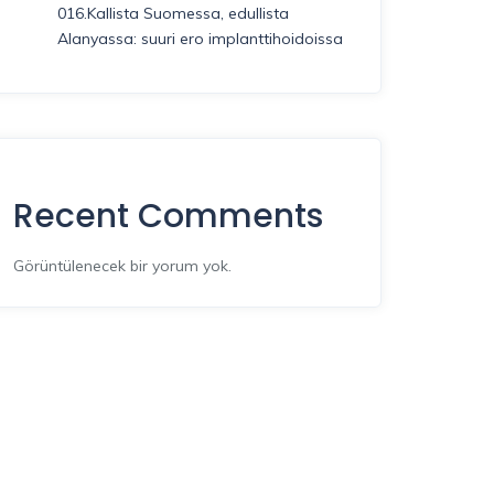
016.Kallista Suomessa, edullista
Alanyassa: suuri ero implanttihoidoissa
Recent Comments
Görüntülenecek bir yorum yok.