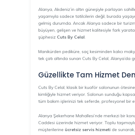
Alanya, Akdeniz’in altın güneşiyle parlayan sahill
yaşamıyla sadece tatilcilerin değil, burada yaşay
gelmiş durumda. Ancak Alanya sadece bir turizm 
büyüyen, gelişen ve hizmet kalitesiyle fark yaratan 
şüphesiz
Cuts By Celal
.
Manikürden pediküre, saç kesiminden kalıcı makyaj
tek çatı altında sunan Cuts By Celal, Alanya’da g
Güzellikte Tam Hizmet Den
Cuts By Celal, klasik bir kuaför salonunun ötesi
kimliğiyle hizmet veriyor. Salonun sunduğu kap
tüm bakım işlerinizi tek seferde, profesyonel bir
Alanya Şekerhane Mahallesi’nde merkezi bir kon
Caddesi üzerinde hizmet veriyor. Toplu taşımayla
müşterilerine
ücretsiz servis hizmeti
de sunarak, 