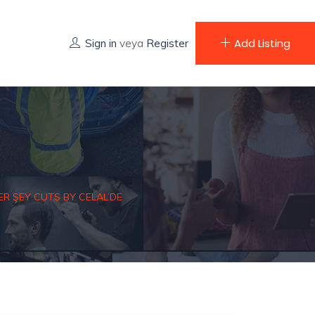
Add Listing
Sign in
veya
Register
ER ŞEY CUTS BY CELAL’DE