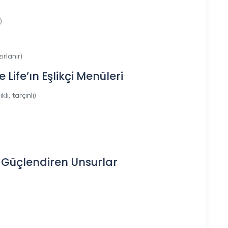
)
rlanır)
ife’ın Eşlikçi Menüleri
lı, tarçınlı)
 Güçlendiren Unsurlar