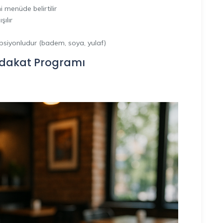
 menüde belirtilir
şılır
opsiyonludur (badem, soya, yulaf)
dakat Programı