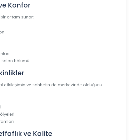
ve Konfor
 bir ortam sunar:
on
nları
n salon bölümü
inlikler
syal etkileşimin ve sohbetin de merkezinde olduğunu
i
ölyeleri
ramları
effaflık ve Kalite