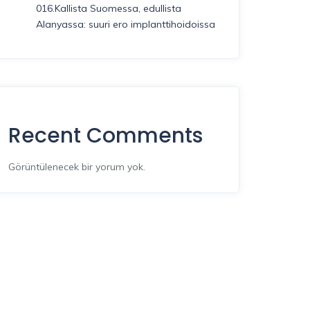
016.Kallista Suomessa, edullista
Alanyassa: suuri ero implanttihoidoissa
Recent Comments
Görüntülenecek bir yorum yok.