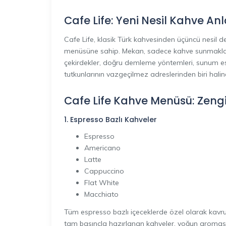
Cafe Life: Yeni Nesil Kahve Anl
Cafe Life, klasik Türk kahvesinden üçüncü nesil 
menüsüne sahip. Mekan, sadece kahve sunmakla ka
çekirdekler, doğru demleme yöntemleri, sunum estet
tutkunlarının vazgeçilmez adreslerinden biri halin
Cafe Life Kahve Menüsü: Zengin
1. Espresso Bazlı Kahveler
Espresso
Americano
Latte
Cappuccino
Flat White
Macchiato
Tüm espresso bazlı içeceklerde özel olarak kavrul
tam basınçla hazırlanan kahveler, yoğun aroması 