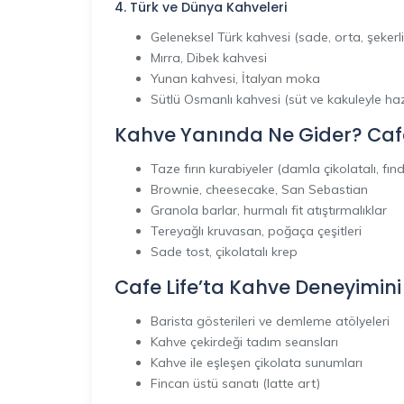
4. Türk ve Dünya Kahveleri
Geleneksel Türk kahvesi (sade, orta, şekerli
Mırra, Dibek kahvesi
Yunan kahvesi, İtalyan moka
Sütlü Osmanlı kahvesi (süt ve kakuleyle hazı
Kahve Yanında Ne Gider? Cafe L
Taze fırın kurabiyeler (damla çikolatalı, fındık
Brownie, cheesecake, San Sebastian
Granola barlar, hurmalı fit atıştırmalıklar
Tereyağlı kruvasan, poğaça çeşitleri
Sade tost, çikolatalı krep
Cafe Life’ta Kahve Deneyimini
Barista gösterileri ve demleme atölyeleri
Kahve çekirdeği tadım seansları
Kahve ile eşleşen çikolata sunumları
Fincan üstü sanatı (latte art)