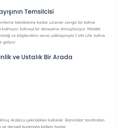
ayışının Temsilcisi
demleme tekniklerine kadar uzanan zengin bir kahve
lmıyor; kahveyi bir deneyime dönüştürüyor. Nitelikli
iği ve bilgilendirici servis yaklaşımıyla Cafe Life, kahve
e geliyor.
lik ve Ustalık Bir Arada
muş Arabica çekirdekleri kullanılır. Baristalar tarafından
ve dengeli kıvamıyla beğeni toplar.