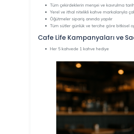
Tüm çekirdeklerin menşei ve kavrulma tarihi
Yerel ve ithal nitelikli kahve markalarıyla çalı
Öğütmeler sipariş anında yapılır
Tüm sütler günlük ve tercihe göre bitkisel 
Cafe Life
Kampanyaları ve Sa
Her 5 kahvede 1 kahve hediye