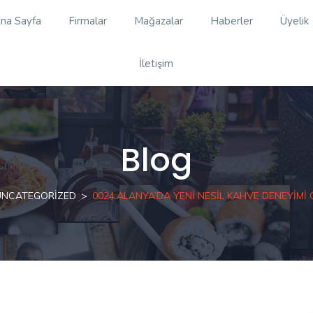
na Sayfa
Firmalar
Mağazalar
Haberler
Üyelik
İletişim
Blog
UNCATEGORIZED
0024.ALANYA’DA YENI NESIL KAHVE DENEYIMI