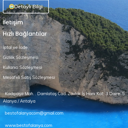
Detaylı Bilgi
İletişim
Hızlı Bağlantılar
İptal ve İade
Gizlilik Sözleşmesi
Kullanıcı Sözleşmesi
Mesafeli Satış Sözleşmesi
Kadıpaşa Mah. . Damlataş Cad. Zavlak İş Hanı Kat: 3 Daire: 5
Alanya / Antalya
bestofalanyacom@gmail.com
www.bestofalanya.com