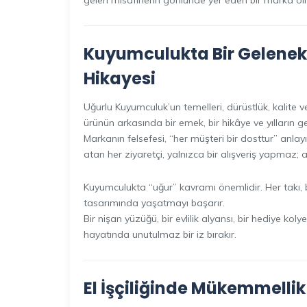
gelen misafirlerin gönlünde yer eden bir marka ol
Kuyumculukta Bir Gelenek
Hikayesi
Uğurlu Kuyumculuk’un temelleri, dürüstlük, kalite ve
ürünün arkasında bir emek, bir hikâye ve yılların get
Markanın felsefesi, “her müşteri bir dosttur” anla
atan her ziyaretçi, yalnızca bir alışveriş yapmaz
Kuyumculukta “uğur” kavramı önemlidir. Her takı, b
tasarımında yaşatmayı başarır.
Bir nişan yüzüğü, bir evlilik alyansı, bir hediye kol
hayatında unutulmaz bir iz bırakır.
El İşçiliğinde Mükemmellik