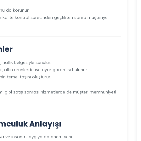
ruhu da korunur.
 ve kalite kontrol sürecinden geçtikten sonra müşteriye
nler
inallik belgesiyle sunulur.
r, altın ürünlerde ise ayar garantisi bulunur.
in temel taşını oluşturur.
mi gibi satış sonrası hizmetlerde de müşteri memnuniyeti
umculuk Anlayışı
aya ve insana saygıya da önem verir.