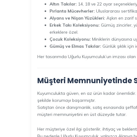
Altın Takılar:
14, 18 ve 22 ayar seçenekleriy
Pırlanta Mücevherler:
Uluslararası sertifika
Alyans ve Nişan Yüzükleri:
Aşkın en zarif s
Erkek Takı Koleksiyonu:
Gümüş zincirler, yü
erkeklere özel.
Çocuk Koleksiyonu:
Miniklerin dünyasına uy
Gümüş ve Elmas Takılar:
Günlük şıklık için
Her tasarımda Uğurlu Kuyumculuk’un imzası olan za
Müşteri Memnuniyetinde Sı
Kuyumculukta güven, en az ürün kadar önemlidir. Uğ
şekilde korumayı başarmıştır.
Satıştan önce danışmanlık, satış esnasında şeffaf 
müşteri memnuniyetini en üst düzeyde tutar.
Her müşteriye özel ilgi gösterilir, ihtiyaç ve bekle
Bu nedenle Uğurlu Kuyumculuk, yalnızca Alanya hal