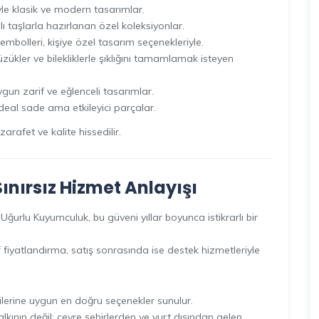
le klasik ve modern tasarımlar.
lı taşlarla hazırlanan özel koleksiyonlar.
embolleri, kişiye özel tasarım seçenekleriyle.
zükler ve bilekliklerle şıklığını tamamlamak isteyen
gun zarif ve eğlenceli tasarımlar.
 ideal sade ama etkileyici parçalar.
rafet ve kalite hissedilir.
nırsız Hizmet Anlayışı
urlu Kuyumculuk, bu güveni yıllar boyunca istikrarlı bir
fiyatlandırma, satış sonrasında ise destek hizmetleriyle
ntilerine uygun en doğru seçenekler sunulur.
kının değil; çevre şehirlerden ve yurt dışından gelen