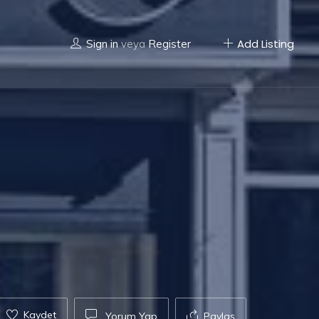
Add Listing
Sign in
veya
Register
Kaydet
Yorum Yap
Paylaş