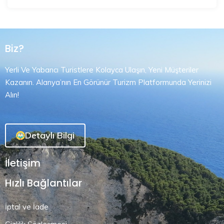
Biz?
Yerli Ve Yabancı Turistlere Kolayca Ulaşın, Yeni Müşteriler
Kazanın. Alanya’nın En Görünür Turizm Platformunda Yerinizi
Alın!
Detaylı Bilgi
İletişim
Hızlı Bağlantılar
İptal ve İade