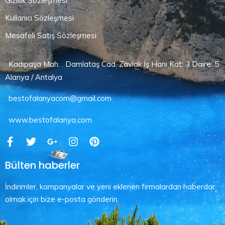
Gizlilik Sözleşmesi
Kullanıcı Sözleşmesi
Mesafeli Satış Sözleşmesi
Kadıpaşa Mah. . Damlataş Cad. Zavlak İş Hanı Kat: 3 Daire: 5
Alanya / Antalya
bestofalanyacom@gmail.com
www.bestofalanya.com
Bülten haberler
İndirimler, kampanyalar ve yeni eklenen firmalardan haberdar
olmak için bize e-posta gönderin.