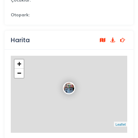
Otopark:
Harita
+
−
Leaflet