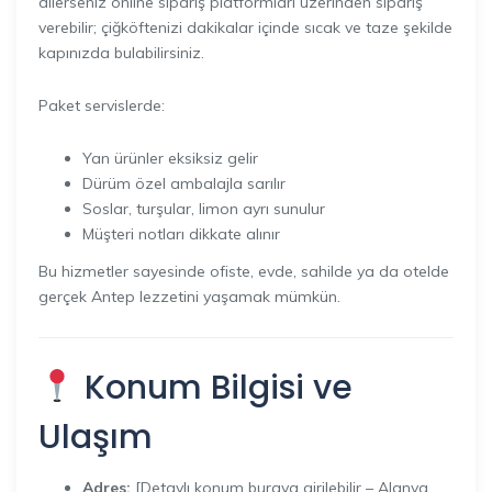
dilerseniz online sipariş platformları üzerinden sipariş
verebilir; çiğköftenizi dakikalar içinde sıcak ve taze şekilde
kapınızda bulabilirsiniz.
Paket servislerde:
Yan ürünler eksiksiz gelir
Dürüm özel ambalajla sarılır
Soslar, turşular, limon ayrı sunulur
Müşteri notları dikkate alınır
Bu hizmetler sayesinde ofiste, evde, sahilde ya da otelde
gerçek Antep lezzetini yaşamak mümkün.
Konum Bilgisi ve
Ulaşım
Adres:
[Detaylı konum buraya girilebilir – Alanya