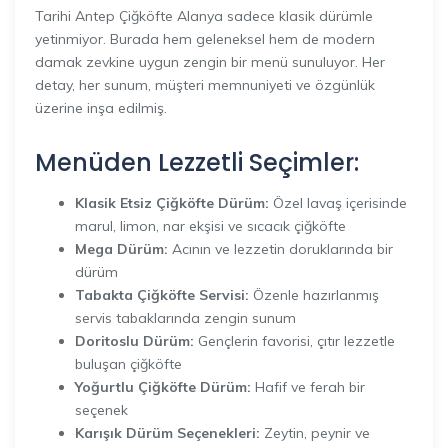
Tarihi Antep Çiğköfte Alanya sadece klasik dürümle
yetinmiyor. Burada hem geleneksel hem de modern
damak zevkine uygun zengin bir menü sunuluyor. Her
detay, her sunum, müşteri memnuniyeti ve özgünlük
üzerine inşa edilmiş.
Menüden Lezzetli Seçimler:
Klasik Etsiz Çiğköfte Dürüm:
Özel lavaş içerisinde
marul, limon, nar ekşisi ve sıcacık çiğköfte
Mega Dürüm:
Acının ve lezzetin doruklarında bir
dürüm
Tabakta Çiğköfte Servisi:
Özenle hazırlanmış
servis tabaklarında zengin sunum
Doritoslu Dürüm:
Gençlerin favorisi, çıtır lezzetle
buluşan çiğköfte
Yoğurtlu Çiğköfte Dürüm:
Hafif ve ferah bir
seçenek
Karışık Dürüm Seçenekleri:
Zeytin, peynir ve