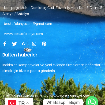
Kadıpaşa Mah. . Damlataş Cad. Zavlak İş Hanı Kat: 3 Daire: 5
Alanya / Antalya
bestofalanyacom@gmail.com
www.bestofalanya.com
Bülten haberler
İndirimler, kampanyalar ve yeni eklenen firmalardan haberdar
olmak için bize e-posta gönderin.
Tüm Hakları Saklıdır © 2025 | www.bestofalanya.com
Whatsapp İletişim
TR