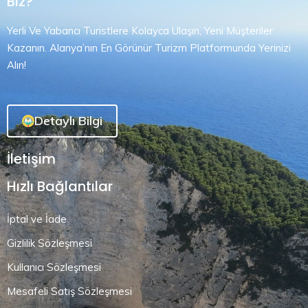
Biz?
Yerli Ve Yabancı Turistlere Kolayca Ulaşın, Yeni Müşteriler
Kazanın. Alanya’nın En Görünür Turizm Platformunda Yerinizi
Alın!
Detaylı Bilgi
İletişim
Hızlı Bağlantılar
İptal ve İade
Gizlilik Sözleşmesi
Kullanıcı Sözleşmesi
Mesafeli Satış Sözleşmesi