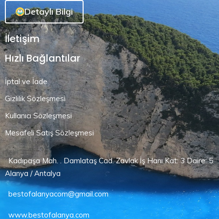
Detaylı Bilgi
İletişim
Hızlı Bağlantılar
İptal ve İade
Gizlilik Sözleşmesi
Kullanıcı Sözleşmesi
Mesafeli Satış Sözleşmesi
Kadıpaşa Mah. . Damlataş Cad. Zavlak İş Hanı Kat: 3 Daire: 5
Alanya / Antalya
bestofalanyacom@gmail.com
www.bestofalanya.com