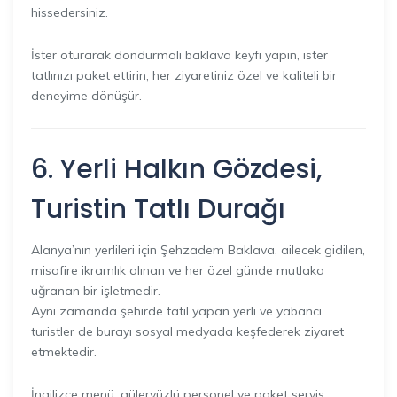
hissedersiniz.
İster oturarak dondurmalı baklava keyfi yapın, ister
tatlınızı paket ettirin; her ziyaretiniz özel ve kaliteli bir
deneyime dönüşür.
6. Yerli Halkın Gözdesi,
Turistin Tatlı Durağı
Alanya’nın yerlileri için Şehzadem Baklava, ailecek gidilen,
misafire ikramlık alınan ve her özel günde mutlaka
uğranan bir işletmedir.
Aynı zamanda şehirde tatil yapan yerli ve yabancı
turistler de burayı sosyal medyada keşfederek ziyaret
etmektedir.
İngilizce menü, güleryüzlü personel ve paket servis