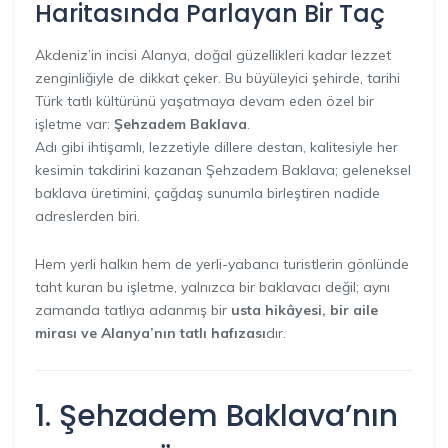
Haritasında Parlayan Bir Taç
Akdeniz’in incisi Alanya, doğal güzellikleri kadar lezzet
zenginliğiyle de dikkat çeker. Bu büyüleyici şehirde, tarihi
Türk tatlı kültürünü yaşatmaya devam eden özel bir
işletme var:
Şehzadem Baklava
.
Adı gibi ihtişamlı, lezzetiyle dillere destan, kalitesiyle her
kesimin takdirini kazanan Şehzadem Baklava; geleneksel
baklava üretimini, çağdaş sunumla birleştiren nadide
adreslerden biri.
Hem yerli halkın hem de yerli-yabancı turistlerin gönlünde
taht kuran bu işletme, yalnızca bir baklavacı değil; aynı
zamanda tatlıya adanmış bir
usta hikâyesi, bir aile
mirası ve Alanya’nın tatlı hafızası
dır.
1. Şehzadem Baklava’nın