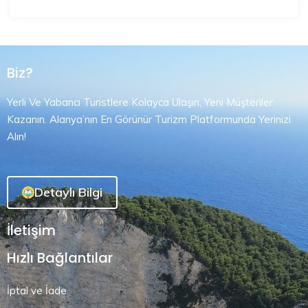
Biz?
Yerli Ve Yabancı Turistlere Kolayca Ulaşın, Yeni Müşteriler
Kazanın. Alanya’nın En Görünür Turizm Platformunda Yerinizi
Alın!
Detaylı Bilgi
İletişim
Hızlı Bağlantılar
İptal ve İade