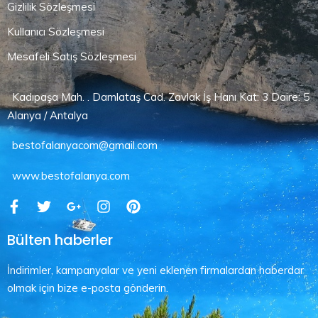
Gizlilik Sözleşmesi
Kullanıcı Sözleşmesi
Mesafeli Satış Sözleşmesi
Kadıpaşa Mah. . Damlataş Cad. Zavlak İş Hanı Kat: 3 Daire: 5
Alanya / Antalya
bestofalanyacom@gmail.com
www.bestofalanya.com
Bülten haberler
İndirimler, kampanyalar ve yeni eklenen firmalardan haberdar
olmak için bize e-posta gönderin.