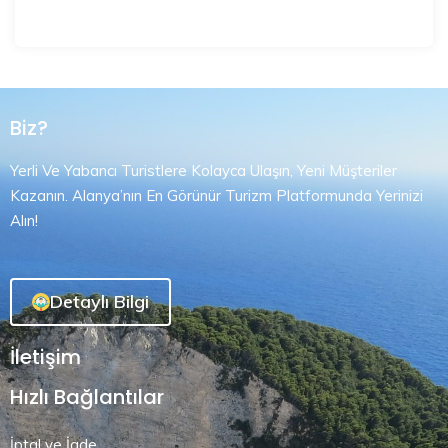
Biz?
Yerli Ve Yabancı Turistlere Kolayca Ulaşın, Yeni Müşteriler
Kazanın. Alanya’nın En Görünür Turizm Platformunda Yerinizi
Alın!
Detaylı Bilgi
İletişim
Hızlı Bağlantılar
İptal ve İade