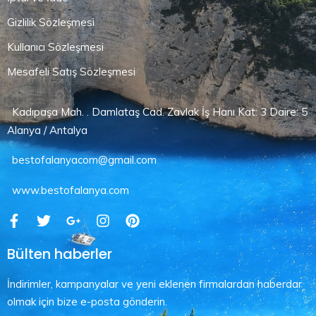
Gizlilik Sözleşmesi
Kullanıcı Sözleşmesi
Mesafeli Satış Sözleşmesi
Kadıpaşa Mah. . Damlataş Cad. Zavlak İş Hanı Kat: 3 Daire: 5
Alanya / Antalya
bestofalanyacom@gmail.com
www.bestofalanya.com
Bülten haberler
İndirimler, kampanyalar ve yeni eklenen firmalardan haberdar
olmak için bize e-posta gönderin.