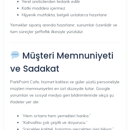
Yerel üreticilerden tedarik edilir
Katkı maddesi içermez
Hijyenik mutfakta, belgeli ustalarca hazırlanır
Yemekler sipariş anında hazırlanır, sunumlar özenlidir ve
tüm süreçler şeffaflık ilkesiyle yürütülür.
Müşteri Memnuniyeti
ve Sadakat
ParkPoint Cafe, hizmet kalitesi ve güler yüzlü personeliyle
müşteri memnuniyetini en üst düzeyde tutar. Google
yorumları ve sosyal medya geri bildirimlerinde sıkça şu
ifadeler yer alır:
“Hem ortamı hem yemekleri harika.”
“Kahvaltısı çok çeşitli ve doyurucu.”
“İçecekler kaliteli, baristası gerçekten işini biliyor.”