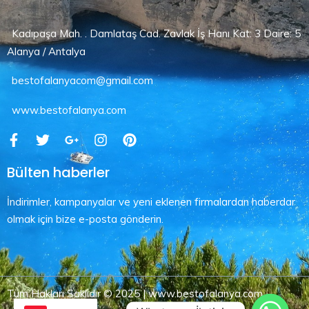
Kadıpaşa Mah. . Damlataş Cad. Zavlak İş Hanı Kat: 3 Daire: 5
Alanya / Antalya
bestofalanyacom@gmail.com
www.bestofalanya.com
Bülten haberler
İndirimler, kampanyalar ve yeni eklenen firmalardan haberdar
olmak için bize e-posta gönderin.
Tüm Hakları Saklıdır © 2025 | www.bestofalanya.com