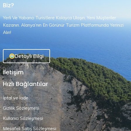
Biz?
Yerli Ve Yabancı Turistlere Kolayca Ulaşın, Yeni Müşteriler
Kazanın. Alanya’nın En Görünür Turizm Platformunda Yerinizi
Alın!
Detaylı Bilgi
İletişim
Hızlı Bağlantılar
İptal ve İade
Gizlilik Sözleşmesi
Kullanıcı Sözleşmesi
Mesafeli Satış Sözleşmesi