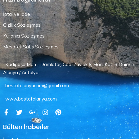
İptal ve İade
Gizlilik Sözleşmesi
Kullanıcı Sözleşmesi
Mesafeli Satış Sözleşmesi
Kadıpaşa Mah. . Damlataş Cad. Zavlak İş Hanı Kat: 3 Daire: 5
Alanya / Antalya
bestofalanyacom@gmail.com
www.bestofalanya.com
Bülten haberler