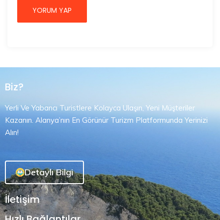
Biz?
Yerli Ve Yabancı Turistlere Kolayca Ulaşın, Yeni Müşteriler
Kazanın. Alanya’nın En Görünür Turizm Platformunda Yerinizi
Alın!
Detaylı Bilgi
İletişim
Hızlı Bağlantılar