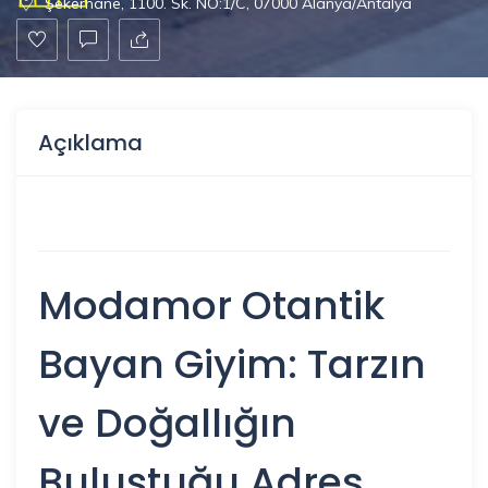
Şekerhane, 1100. Sk. NO:1/C, 07000 Alanya/Antalya
Açıklama
Modamor Otantik
Bayan Giyim: Tarzın
ve Doğallığın
Buluştuğu Adres