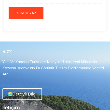
Biz?
Yerli Ve Yabancı Turistlere Kolayca Ulaşın, Yeni Müşteriler
Kazanın. Alanya’nın En Görünür Turizm Platformunda Yerinizi
Alın!
Detaylı Bilgi
İletişim