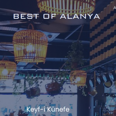
A
Keyf-i Künefe