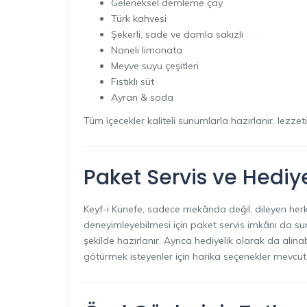
Geleneksel demleme çay
Türk kahvesi
Şekerli, sade ve damla sakızlı
Naneli limonata
Meyve suyu çeşitleri
Fıstıklı süt
Ayran & soda
Tüm içecekler kaliteli sunumlarla hazırlanır, lezzet
Paket Servis ve Hediyel
Keyf-i Künefe, sadece mekânda değil, dileyen herke
deneyimleyebilmesi için paket servis imkânı da sun
şekilde hazırlanır. Ayrıca hediyelik olarak da alına
götürmek isteyenler için harika seçenekler mevcut