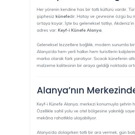
Her yörenin kendine has bir tatlı kültürü vardır. Türk
şüphesiz
künefe
dir. Hatay ve çevresine özgü bu
ortaya koyar. İşte bu geleneksel tatlıyı, Akdeniz’i
adres var:
Keyf-i Künefe Alanya
.
Geleneksel lezzetlere bağlılık, modern sunumla birle
Alanya’da hem yerli halkın hem turistlerin kalplerini
marka olarak fark yaratıyor. Sıcacık künefenin altın s
malzeme kalitesinin bir araya geldiği noktada orta
Alanya’nın Merkezinde E
Keyf-i Künefe Alanya, merkezi konumuyla şehrin her 
Özellikle sahil yolu ve otel bölgesine yakınlığı saye
mekâna rahatlıkla ulaşabiliyor.
Alanya’da dolaşırken tatlı bir ara vermek, gün b