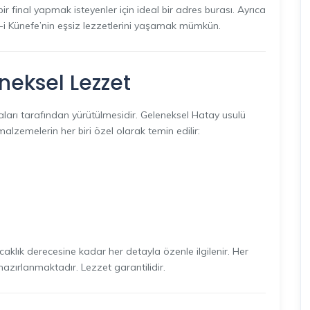
inal yapmak isteyenler için ideal bir adres burası. Ayrıca
-i Künefe’nin eşsiz lezzetlerini yaşamak mümkün.
neksel Lezzet
taları tarafından yürütülmesidir. Geleneksel Hatay usulü
an malzemelerin her biri özel olarak temin edilir:
ıcaklık derecesine kadar her detayla özenle ilgilenir. Her
hazırlanmaktadır. Lezzet garantilidir.