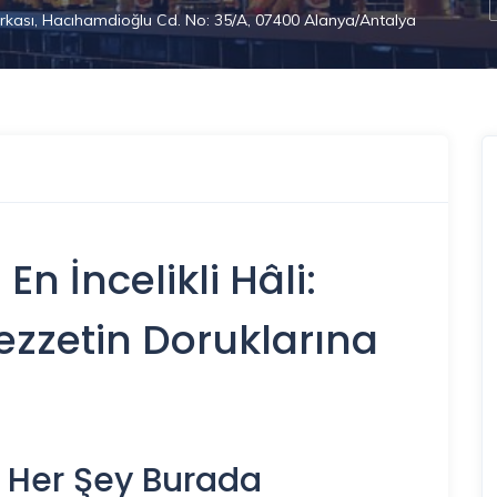
Arkası, Hacıhamdioğlu Cd. No: 35/A, 07400 Alanya/Antalya
 En İncelikli Hâli:
Lezzetin Doruklarına
z Her Şey Burada