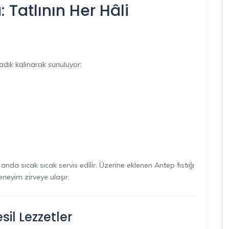
 Tatlının Her Hâli
sadık kalınarak sunuluyor:
ığı anda sıcak sıcak servis edilir. Üzerine eklenen Antep fıstığı
eyim zirveye ulaşır.
il Lezzetler