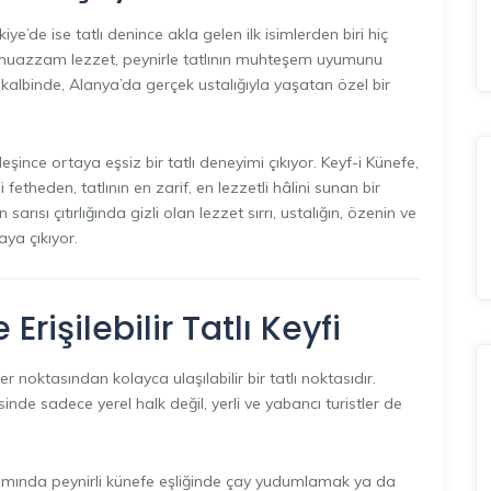
iye’de ise tatlı denince akla gelen ilk isimlerden biri hiç
 muazzam lezzet, peynirle tatlının muhteşem uyumunu
n kalbinde, Alanya’da gerçek ustalığıyla yaşatan özel bir
şince ortaya eşsiz bir tatlı deneyimi çıkıyor. Keyf-i Künefe,
 fetheden, tatlının en zarif, en lezzetli hâlini sunan bir
arısı çıtırlığında gizli olan lezzet sırrı, ustalığın, özenin ve
ya çıkıyor.
rişilebilir Tatlı Keyfi
noktasından kolayca ulaşılabilir bir tatlı noktasıdır.
sinde sadece yerel halk değil, yerli ve yabancı turistler de
atımında peynirli künefe eşliğinde çay yudumlamak ya da