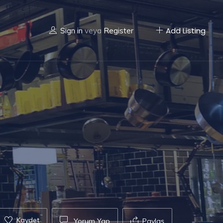
Add Listing
Sign in
veya
Register
Kaydet
Yorum Yap
Paylaş