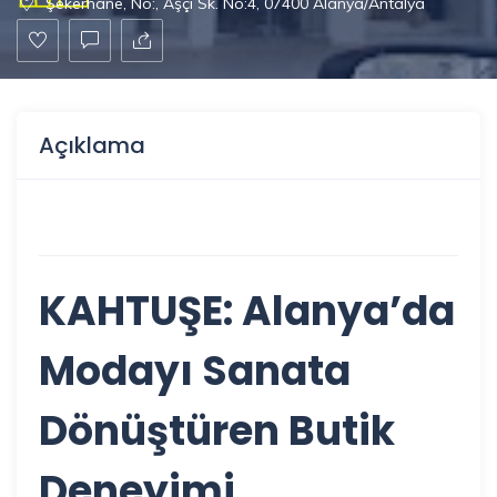
Şekerhane, No:, Aşçı Sk. No:4, 07400 Alanya/Antalya
Açıklama
KAHTUŞE: Alanya’da
Modayı Sanata
Dönüştüren Butik
Deneyimi