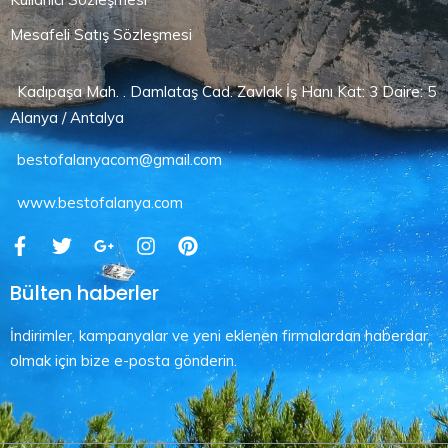
Mesafeli Satış Sözleşmesi
Kadıpaşa Mah. . Damlataş Cad. Zavlak İş Hanı Kat: 3 Daire: 5
Alanya / Antalya
bestofalanyacom@gmail.com
www.bestofalanya.com
Bülten haberler
İndirimler, kampanyalar ve yeni eklenen firmalardan haberdar
olmak için bize e-posta gönderin.