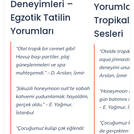
Deneyimleri –
Yorumlar
Egzotik Tatilin
Tropikal 
Yorumları
Sesleri
“Otel tropik bir cennet gibi!
“Otelde tropik b
Havuz başı partiler, plaj
aqua jimnastik 
güneşlenmeleri ve spa
deneyimi unutul
muhteşemdi.” – D. Arslan, İzmir
Arslan, İzmir
“Jakuzili honeymoon suit’te sabah
“Honeymoon suit
kahvemi yudumlamak: hayaldim,
gün batımını izl
gerçek oldu.” – E. Yağmur,
– E. Yağmur, İs
İstanbul
“Çocuğumuz kul
“Çocuğumuz kulüp çok eğlendi;
de gerçekten din