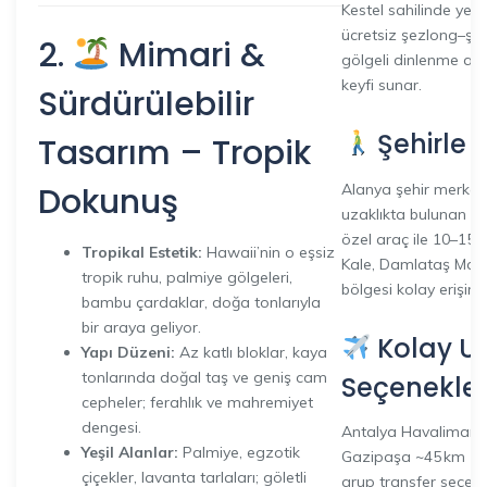
Kestel sahilinde yer 
ücretsiz şezlong–şe
2.
Mimari &
gölgeli dinlenme alan
keyfi sunar.
Sürdürülebilir
Şehirle 
Tasarım – Tropik
Alanya şehir merkez
Dokunuş
uzaklıkta bulunan ot
özel araç ile 10–15 d
Tropikal Estetik:
Hawaii’nin o eşsiz
Kale, Damlataş Mağ
tropik ruhu, palmiye gölgeleri,
bölgesi kolay erişim
bambu çardaklar, doğa tonlarıyla
bir araya geliyor.
Kolay U
Yapı Düzeni:
Az katlı bloklar, kaya
tonlarında doğal taş ve geniş cam
Seçenekler
cepheler; ferahlık ve mahremiyet
dengesi.
Antalya Havalimanı 
Yeşil Alanlar:
Palmiye, egzotik
Gazipaşa ~45 km (yak
çiçekler, lavanta tarlaları; göletli
grup transfer seçenek