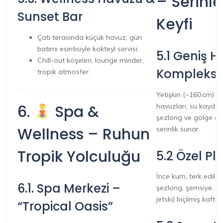
– Serinl
Sunset Bar
Keyfi
Çatı terasında küçük havuz; gün
batımı esintisiyle kokteyl servisi.
5.1 Geniş 
Chill-out köşeleri, lounge minder,
Kompleksi
tropik atmosfer.
Yetişkin (~160 cm) v
6.
Spa &
havuzları, su kaydıra
şezlong ve gölge alan
Wellness – Ruhun
serinlik sunar.
Tropik Yolculuğu
5.2 Özel Pla
İnce kum, terk edilm
6.1. Spa Merkezi –
şezlong, şemsiye, su
jetski) biçilmiş kaftan
“Tropical Oasis”