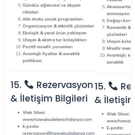
Gündüz eğlencesi ve akşam
Aksesuarlarla
ritimleri
animasyon pr
Aile dostu çocuk programları
Doğayı koruy
Organizasyon & etkinlik çözümleri
Romantik & ku
Ekolojik & yerel ürün yaklaşımı
çözümleri
Ulaşım & ekstra tur kolaylıkları
Ulaşım kolaylı
Pozitif misafir yorumları
Misafir memn
Avantajlı fiyatlar & esneklik
Avantajlı; er
politikası
esneklik
15.
Rezervasyon
15.
Rez
& İletişim Bilgileri
& İletişim
Web Sitesi:
Web Sitesi:
www.hawaiisuitebeachalanya.com
www.hawaiisu
E‑posta:
E‑posta:
rezervasyon@hawaiisuitalanya.com
rezervasyon@