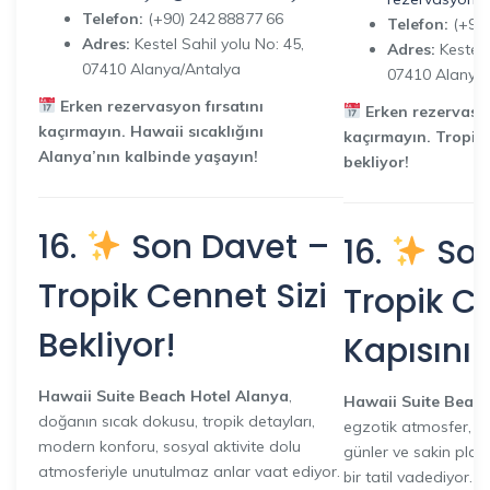
Telefon:
(+90) 242 888 77 66
Telefon:
(+90)
Adres:
Kestel Sahil yolu No: 45,
Adres:
Kestel 
07410 Alanya/Antalya
07410 Alanya
Erken rezervasyon fırsatını
Erken rezervasy
kaçırmayın. Hawaii sıcaklığını
kaçırmayın. Tropik 
Alanya’nın kalbinde yaşayın!
bekliyor!
16.
Son Davet –
16.
Son
Tropik Cennet Sizi
Tropik C
Bekliyor!
Kapısını 
Hawaii Suite Beach Hotel Alanya
,
Hawaii Suite Beach
doğanın sıcak dokusu, tropik detayları,
egzotik atmosfer, sp
modern konforu, sosyal aktivite dolu
günler ve sakin plaj
atmosferiyle unutulmaz anlar vaat ediyor.
bir tatil vadediyor. 