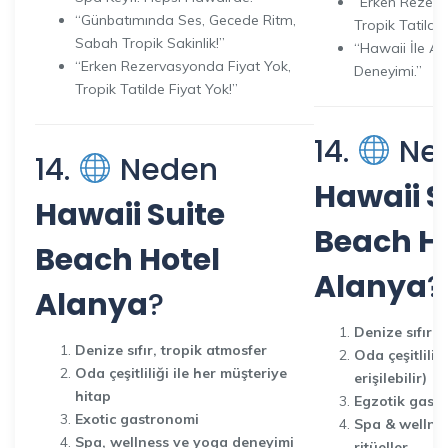
“Erken Rezerv
“Günbatımında Ses, Gecede Ritm,
Tropik Tatilde 
Sabah Tropik Sakinlik!”
“Hawaii İle Ala
“Erken Rezervasyonda Fiyat Yok,
Deneyimi.”
Tropik Tatilde Fiyat Yok!”
14.
Ne
14.
Neden
Hawaii S
Hawaii Suite
Beach H
Beach Hotel
Alanya
?
Alanya
?
Denize sıfır +
Denize sıfır, tropik atmosfer
Oda çeşitliliği
Oda çeşitliliği ile her müşteriye
erişilebilir)
hitap
Egzotik gast
Exotic gastronomi
Spa & wellnes
Spa, wellness ve yoga deneyimi
ritüeller