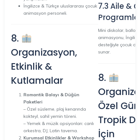
7.3 Aile & 
İngilizce & Türkçe uluslararası çocuk
animasyon personeli.
Programla
Mini diskolar, balloo
8.
animasyonu, İngiliz
desteğiyle çocuk dost
Organizasyon,
sunar.
Etkinlik &
8.
Kutlamalar
Organiz
Romantik Balayı & Düğün
Paketleri
Özel Gün
– Özel süsleme, plaj kenarında
Tropik D
kokteyl, sahil yemin töreni.
– Yemek & müzik opsiyonları: canlı
İçin
orkestra, DJ, Latin taverna.
Kurumsal Etkinlikler & Workshop