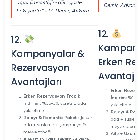
aqua jimnastiğini dört gözle
Demir, Ankara
bekliyordu.” – M. Demir, Ankara
12.
12.
Kampany
Kampanyalar &
Erken Re
Rezervasyon
Avantajla
Avantajları
Erken Rezerv
Erken Rezervasyon Tropik
İndirim:
%15–3
İndirimi:
%15–30; ücretsiz oda
yükseltme.
yükseltme.
Balayı & Rom
Balayı & Romantic Paketi:
Jakuzili
oda + süslem
oda + süsleme + şampanya &
meyve tabağı.
meyve tabağı.
Aile + Uzun K
Aile Uzun Kalış Teklifi:
7+ gece