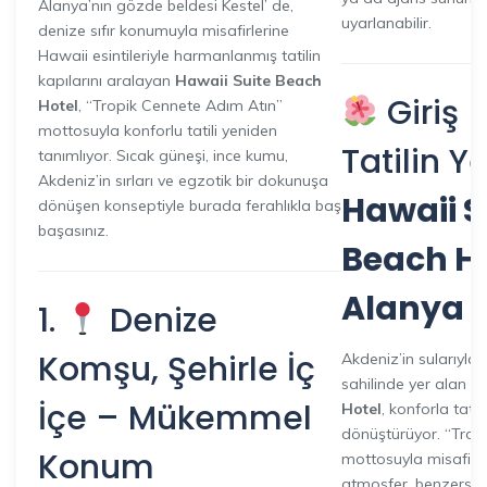
Alanya’nın gözde beldesi Kestel’ de,
uyarlanabilir.
denize sıfır konumuyla misafirlerine
Hawaii esintileriyle harmanlanmış tatilin
kapılarını aralayan
Hawaii Suite Beach
Giriş 
Hotel
, “Tropik Cennete Adım Atın”
mottosuyla konforlu tatili yeniden
Tatilin Y
tanımlıyor. Sıcak güneşi, ince kumu,
Akdeniz’in sırları ve egzotik bir dokunuşa
Hawaii S
dönüşen konseptiyle burada ferahlıkla baş
başasınız.
Beach H
Alanya
1.
Denize
Komşu, Şehirle İç
Akdeniz’in sularıyla
sahilinde yer alan
Ha
İçe – Mükemmel
Hotel
, konforla tatil
dönüştürüyor. “Trop
Konum
mottosuyla misafirle
atmosfer, benzersiz 