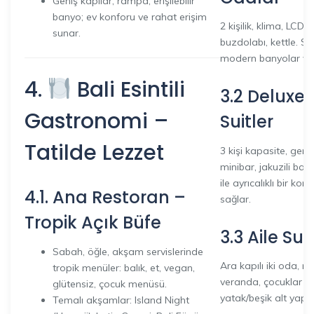
Geniş kapılar, rampa, erişilebilir
banyo; ev konforu ve rahat erişim
2 kişilik, klima, LCD 
sunar.
buzdolabı, kettle. S
modern banyolar ve 
4.
Bali Esintili
3.2 Deluxe
Gastronomi –
Suitler
Tatilde Lezzet
3 kişi kapasite, geni
minibar, jakuzili ba
ile ayrıcalıklı bir k
4.1. Ana Restoran –
sağlar.
Tropik Açık Büfe
3.3 Aile Suit
Sabah, öğle, akşam servislerinde
Ara kapılı iki oda, m
tropik menüler: balık, et, vegan,
veranda, çocuklar iç
glütensiz, çocuk menüsü.
yatak/beşik alt yapıs
Temalı akşamlar: Island Night