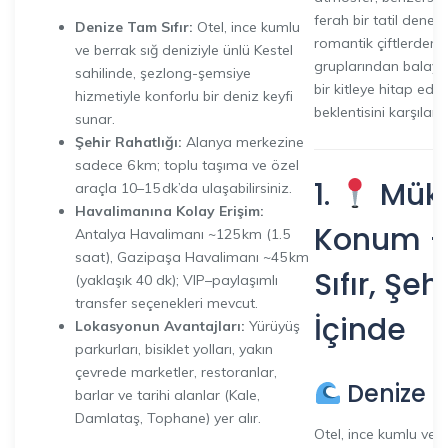
ferah bir tatil deney
Denize Tam Sıfır:
Otel, ince kumlu
romantik çiftlerden 
ve berrak sığ deniziyle ünlü Kestel
gruplarından balayı 
sahilinde, şezlong-şemsiye
bir kitleye hitap edere
hizmetiyle konforlu bir deniz keyfi
beklentisini karşılam
sunar.
Şehir Rahatlığı:
Alanya merkezine
sadece 6 km; toplu taşıma ve özel
1.
Mük
araçla 10–15 dk’da ulaşabilirsiniz.
Havalimanına Kolay Erişim:
Konum –
Antalya Havalimanı ~125 km (1.5
saat), Gazipaşa Havalimanı ~45 km
Sıfır, Şe
(yaklaşık 40 dk); VIP–paylaşımlı
transfer seçenekleri mevcut.
İçinde
Lokasyonun Avantajları:
Yürüyüş
parkurları, bisiklet yolları, yakın
çevrede marketler, restoranlar,
Denize T
barlar ve tarihi alanlar (Kale,
Damlataş, Tophane) yer alır.
Otel, ince kumlu ve b