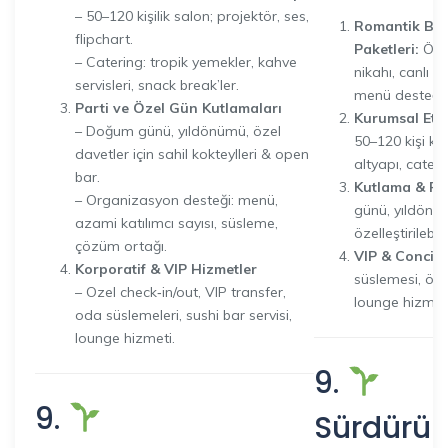
– 50–120 kişilik salon; projektör, ses,
Romantik Bal
flipchart.
Paketleri:
Özel
– Catering: tropik yemekler, kahve
nikahı, canlı m
servisleri, snack break’ler.
menü desteği.
Parti ve Özel Gün Kutlamaları
Kurumsal Etki
– Doğum günü, yıldönümü, özel
50–120 kişi kap
davetler için sahil kokteylleri & open
altyapı, cateri
bar.
Kutlama & Par
– Organizasyon desteği: menü,
günü, yıldönüm
azami katılımcı sayısı, süsleme,
özelleştirilebili
çözüm ortağı.
VIP & Concier
Korporatif & VIP Hizmetler
süslemesi, öze
– Ozel check‑in/out, VIP transfer,
lounge hizmeti
oda süslemeleri, sushi bar servisi,
lounge hizmeti.
9.
9.
Sürdürüle