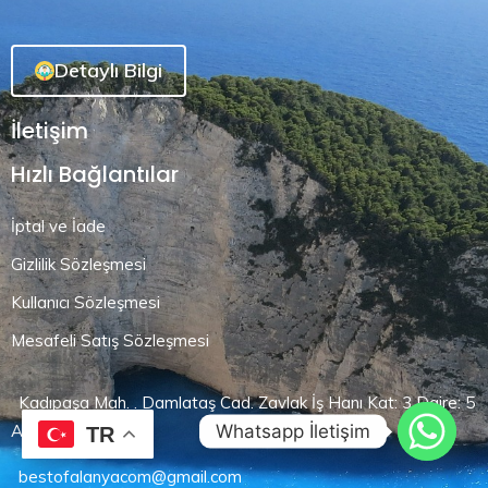
Detaylı Bilgi
İletişim
Hızlı Bağlantılar
İptal ve İade
Gizlilik Sözleşmesi
Kullanıcı Sözleşmesi
Mesafeli Satış Sözleşmesi
Kadıpaşa Mah. . Damlataş Cad. Zavlak İş Hanı Kat: 3 Daire: 5
Whatsapp İletişim
Alanya / Antalya
TR
bestofalanyacom@gmail.com