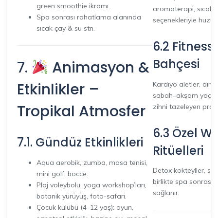
green smoothie ikramı.
aromaterapi, sıcak t
Spa sonrası rahatlama alanında
seçenekleriyle huzur
sıcak çay & su stn.
6.2 Fitnes
Bahçesi
7.
Animasyon &
Etkinlikler –
Kardiyo aletler, dire
sabah–akşam yoga se
Tropikal Atmosfer
zihni tazeleyen progr
6.3 Özel W
7.1. Gündüz Etkinlikleri
Ritüelleri
Aqua aerobik, zumba, masa tenisi,
Detox kokteyller, sı
mini golf, bocce.
birlikte spa sonrası h
Plaj voleybolu, yoga workshop’ları,
sağlanır.
botanik yürüyüş, foto-safari.
Çocuk kulübü (4–12 yaş): oyun,