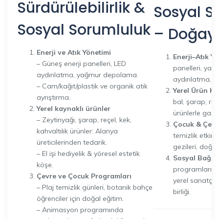
Sürdürülebilirlik &
Sosyal S
Sosyal Sorumluluk
– Doğay
Enerji ve Atık Yönetimi
Enerji–Atık Yö
– Güneş enerji panelleri, LED
panelleri, yağ
aydınlatma, yağmur depolama.
aydınlatma, ay
– Cam/kağıt/plastik ve organik atık
Yerel Ürün Ku
ayrıştırma.
bal, şarap, reç
Yerel kaynaklı ürünler
ürünlerle gast
– Zeytinyağı, şarap, reçel, kek,
Çocuk & Çevre
kahvaltılık ürünler: Alanya
temizlik etkinl
üreticilerinden tedarik.
gezileri, doğa 
– El işi hediyelik & yöresel estetik
Sosyal Bağ:
A
köşe.
programları iç
Çevre ve Çocuk Programları
yerel sanatçı 
– Plaj temizlik günleri, botanik bahçe
birliği.
öğrenciler için doğal eğitim.
– Animasyon programında