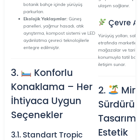
botanik bahçe içinde yürüyüş
ulaşım sağlanır.
parkurları.
Ekolojik Yaklaşımlar:
Güneş
Çevre Av
panelleri, yağmur hasadı, atık
ayrıştırma, kompost sistemi ve LED
Yürüyüş yolları, sahil
aydınlatma çevreci teknolojilerle
etrafında marketler,
entegre edilmiştir.
mağazalar ve tarihi
konumuyla tatil boyu
iletişim sunar.
3.
Konforlu
Konaklama – Her
2.
Mim
İhtiyaca Uygun
Sürdürüle
Seçenekler
Tasarım 
Estetik
3.1. Standart Tropic