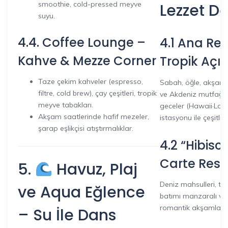
smoothie, cold-pressed meyve
Lezzet D
suyu.
4.4. Coffee Lounge –
4.1 Ana Re
Kahve & Mezze Corner
Tropik Açı
Taze çekim kahveler (espresso,
Sabah, öğle, akşam 
filtre, cold brew), çay çeşitleri, tropik
ve Akdeniz mutfağı ö
meyve tabakları.
geceler (Hawaii·Latin
Akşam saatlerinde hafif mezeler,
istasyonu ile çeşitlili
şarap eşlikçisi atıştırmalıklar.
4.2 “Hibisc
Carte Rest
5.
Havuz, Plaj
Deniz mahsulleri, tro
ve Aqua Eğlence
batımı manzaralı ve
romantik akşamlar s
– Su İle Dans