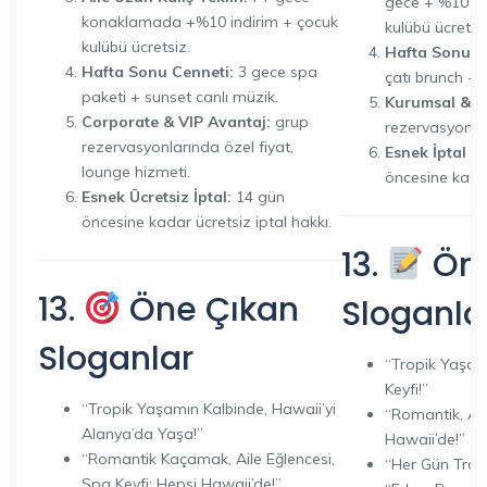
gece + %10 ek
konaklamada +%10 indirim + çocuk
kulübü ücretsiz
kulübü ücretsiz.
Hafta Sonu Ce
Hafta Sonu Cenneti:
3 gece spa
çatı brunch + 
paketi + sunset canlı müzik.
Kurumsal & VI
Corporate & VIP Avantaj:
grup
rezervasyonlar
rezervasyonlarında özel fiyat,
Esnek İptal Po
lounge hizmeti.
öncesine kadar
Esnek Ücretsiz İptal:
14 gün
öncesine kadar ücretsiz iptal hakkı.
13.
Öne
13.
Öne Çıkan
Sloganla
Sloganlar
“Tropik Yaşamı
Keyfi!”
“Tropik Yaşamın Kalbinde, Hawaii’yi
“Romantik, Ail
Alanya’da Yaşa!”
Hawaii’de!”
“Romantik Kaçamak, Aile Eğlencesi,
“Her Gün Tropi
Spa Keyfi: Hepsi Hawaii’de!”