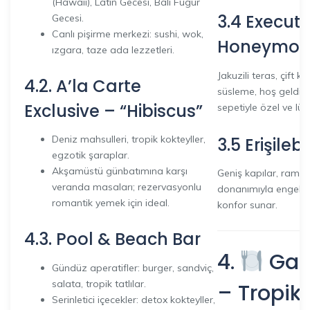
(Hawaii), Latin Gecesi, Bali Fügür
3.4 Executi
Gecesi.
Canlı pişirme merkezi: sushi, wok,
Honeymoon
ızgara, taze ada lezzetleri.
Jakuzili teras, çift ki
4.2. A’la Carte
süsleme, hoş geldin
Exclusive – “Hibiscus”
sepetiyle özel ve lüks
Deniz mahsulleri, tropik kokteyller,
3.5 Erişilebi
egzotik şaraplar.
Akşamüstü günbatımına karşı
Geniş kapılar, rampal
veranda masaları; rezervasyonlu
donanımıyla engelli 
romantik yemek için ideal.
konfor sunar.
4.3. Pool & Beach Bar
4.
Gas
Gündüz aperatifler: burger, sandviç,
salata, tropik tatlılar.
– Tropik 
Serinletici içecekler: detox kokteyller,