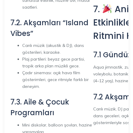
sanatsal etkinlik, hazine avı, masal
7.
Ani
saatleri.
Etkinlikle
7.2. Akşamları “Island
Vibes”
Ritmini H
Canlı müzik (akustik & DJ), dans
gösterileri, karaoke.
7.1 Gündüz 
Plaj partileri: beyaz gece partisi,
tropik arka plan müzikli gece.
Aqua jimnastik, zumb
Çadır sineması: açık hava film
voleybolu, botanik y
gösterimleri, gece ritmiyle farklı bir
(4–12 yaş), hazine avı 
deneyim.
7.2 Akşam 
7.3. Aile & Çocuk
Canlı müzik, DJ parti
Programları
dans geceleri, açık 
gösterimleriyle sosy
Mini diskolar, balloon şovları, hazine
yarışmaları.