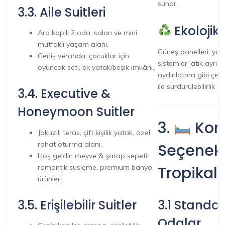
sunar.
3.3. Aile Suitleri
Ekolojik
Ara kapılı 2 oda; salon ve mini
mutfaklı yaşam alanı.
Güneş panelleri, yağ
Geniş veranda, çocuklar için
sistemler, atık ayrış
oyuncak seti, ek yatak/beşik imkânı.
aydınlatma gibi çev
ile sürdürülebilirlik 
3.4. Executive &
Honeymoon Suitler
3.
Kon
Jakuzili teras, çift kişilik yatak, özel
rahat oturma alanı.
Seçenekl
Hoş geldin meyve & şarap sepeti;
romantik süsleme, premium banyo
Tropikal
ürünleri.
3.5. Erişilebilir Suitler
3.1 Standar
Odalar