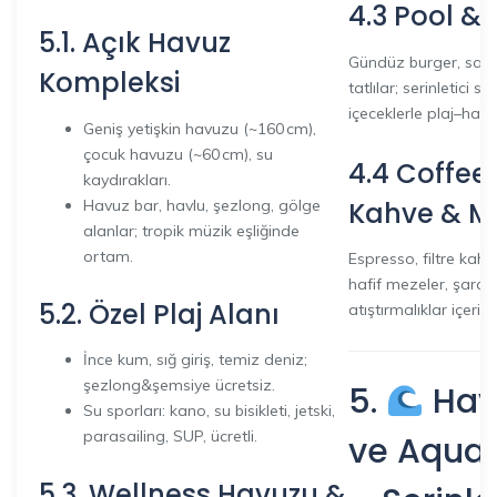
4.3 Pool &
5.1. Açık Havuz
Gündüz burger, sandv
Kompleksi
tatlılar; serinletici 
içeceklerle plaj–havu
Geniş yetişkin havuzu (~160 cm),
çocuk havuzu (~60 cm), su
4.4 Coffee
kaydırakları.
Havuz bar, havlu, şezlong, gölge
Kahve & M
alanlar; tropik müzik eşliğinde
ortam.
Espresso, filtre kahve
hafif mezeler, şarap e
5.2. Özel Plaj Alanı
atıştırmalıklar içerir.
İnce kum, sığ giriş, temiz deniz;
şezlong&şemsiye ücretsiz.
5.
Havu
Su sporları: kano, su bisikleti, jetski,
parasailing, SUP, ücretli.
ve Aqua 
5.3. Wellness Havuzu &