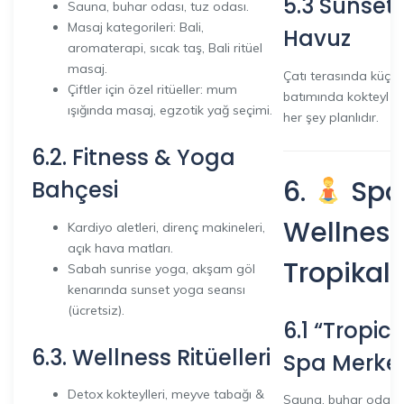
5.3 Sunset 
Sauna, buhar odası, tuz odası.
Masaj kategorileri: Bali,
Havuz
aromaterapi, sıcak taş, Bali ritüel
masaj.
Çatı terasında küçü
Çiftler için özel ritüeller: mum
batımında kokteyl v
ışığında masaj, egzotik yağ seçimi.
her şey planlıdır.
6.2. Fitness & Yoga
6.
Spa
Bahçesi
Wellness
Kardiyo aletleri, direnç makineleri,
açık hava matları.
Tropika
Sabah sunrise yoga, akşam göl
kenarında sunset yoga seansı
(ücretsiz).
6.1 “Tropic
6.3. Wellness Ritüelleri
Spa Merkez
Detox kokteylleri, meyve tabağı &
Sauna, buhar odası, 