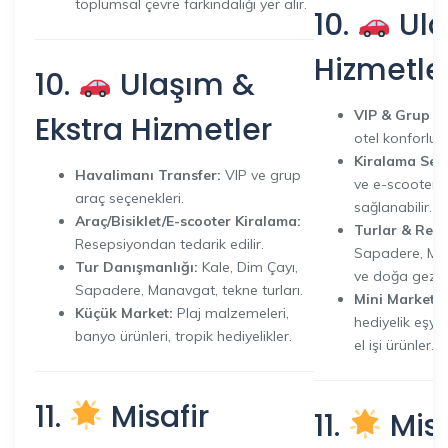
toplumsal çevre farkındalığı yer alır.
10.
Ula
Hizmetle
10.
Ulaşım &
VIP & Grup Tr
Ekstra Hizmetler
otel konforlu 
Kiralama Seçe
Havalimanı Transfer:
VIP ve grup
ve e-scooter r
araç seçenekleri.
sağlanabilir.
Araç/Bisiklet/E-scooter Kiralama:
Turlar & Rehb
Resepsiyondan tedarik edilir.
Sapadere, Man
Tur Danışmanlığı:
Kale, Dim Çayı,
ve doğa gezile
Sapadere, Manavgat, tekne turları.
Mini Market:
P
Küçük Market:
Plaj malzemeleri,
hediyelik eşya
banyo ürünleri, tropik hediyelikler.
el işi ürünler.
11.
Misafir
11.
Misa