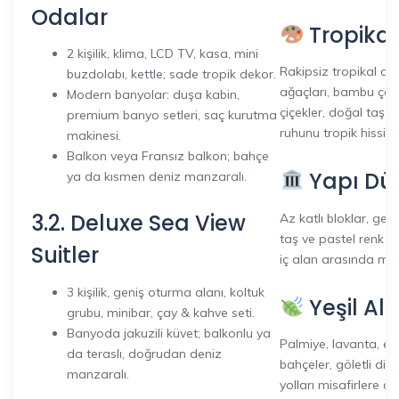
Odalar
Tropika
2 kişilik, klima, LCD TV, kasa, mini
Rakipsiz tropikal a
buzdolabı, kettle; sade tropik dekor.
ağaçları, bambu çar
Modern banyolar: duşa kabin,
çiçekler, doğal taş 
premium banyo setleri, saç kurutma
ruhunu tropik hissiyle 
makinesi.
Balkon veya Fransız balkon; bahçe
Yapı Dü
ya da kısmen deniz manzaralı.
3.2. Deluxe Sea View
Az katlı bloklar, ge
taş ve pastel renk uy
Suitler
iç alan arasında m
3 kişilik, geniş oturma alanı, koltuk
Yeşil Al
grubu, minibar, çay & kahve seti.
Banyoda jakuzili küvet; balkonlu ya
Palmiye, lavanta, egz
da teraslı, doğrudan deniz
bahçeler, göletli din
manzaralı.
yolları misafirlere do