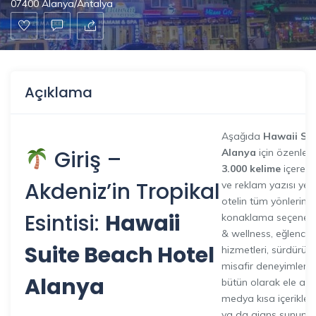
07400 Alanya/Antalya
Açıklama
Aşağıda
Hawaii Sui
Giriş –
Alanya
için özenle h
3.000 kelime
içeren 
Akdeniz’in Tropikal
ve reklam yazısı yer
otelin tüm yönlerin
Esintisi:
Hawaii
konaklama seçenekle
& wellness, eğlence
Suite Beach Hotel
hizmetleri, sürdürüleb
misafir deneyimleri
Alanya
bütün olarak ele alır
medya kısa içerikleri
ya da ajans sunumlar