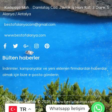
Kadıpaşa Mah. . Damlataş Cad. Zavlak İş Hanı Kat: 3 Daire: 5
Alanya / Antalya
bestofalanyacom@gmail.com
www.bestofalanya.com
Bülten haberler
İndirimler, kampanyalar ve yeni eklenen firmalardan haberdar
olmak için bize e-posta gönderin.
Tüm Hakları Saklıdır © 2025 | www.bestofalanya.com
Whatsapp İletişim
TR