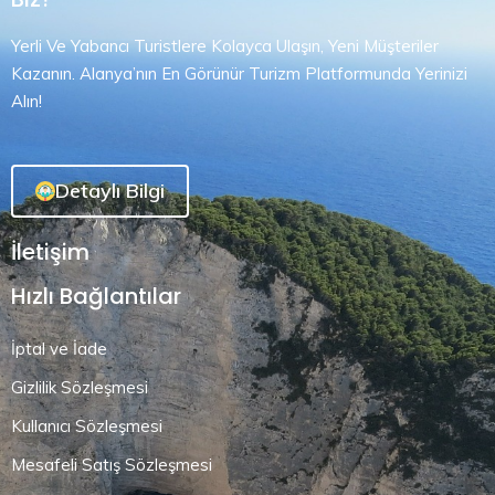
Yerli Ve Yabancı Turistlere Kolayca Ulaşın, Yeni Müşteriler
Kazanın. Alanya’nın En Görünür Turizm Platformunda Yerinizi
Alın!
Detaylı Bilgi
İletişim
Hızlı Bağlantılar
İptal ve İade
Gizlilik Sözleşmesi
Kullanıcı Sözleşmesi
Mesafeli Satış Sözleşmesi