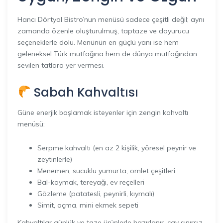
Hancı Dörtyol Bistro’nun menüsü sadece çeşitli değil; aynı
zamanda özenle oluşturulmuş, taptaze ve doyurucu
seçeneklerle dolu. Menünün en güçlü yanı ise hem
geleneksel Türk mutfağına hem de dünya mutfağından
sevilen tatlara yer vermesi.
Sabah Kahvaltısı
Güne enerjik başlamak isteyenler için zengin kahvaltı
menüsü:
Serpme kahvaltı (en az 2 kişilik, yöresel peynir ve
zeytinlerle)
Menemen, sucuklu yumurta, omlet çeşitleri
Bal-kaymak, tereyağı, ev reçelleri
Gözleme (patatesli, peynirli, kıymalı)
Simit, açma, mini ekmek sepeti
Kahvaltılar günlük ve taze ürünlerle hazırlanır, çay sınırsız