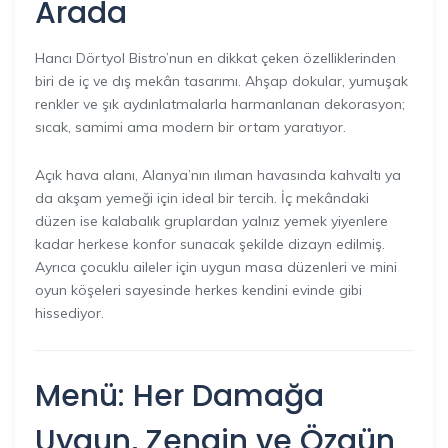
Arada
Hancı Dörtyol Bistro’nun en dikkat çeken özelliklerinden
biri de iç ve dış mekân tasarımı. Ahşap dokular, yumuşak
renkler ve şık aydınlatmalarla harmanlanan dekorasyon;
sıcak, samimi ama modern bir ortam yaratıyor.
Açık hava alanı, Alanya’nın ılıman havasında kahvaltı ya
da akşam yemeği için ideal bir tercih. İç mekândaki
düzen ise kalabalık gruplardan yalnız yemek yiyenlere
kadar herkese konfor sunacak şekilde dizayn edilmiş.
Ayrıca çocuklu aileler için uygun masa düzenleri ve mini
oyun köşeleri sayesinde herkes kendini evinde gibi
hissediyor.
Menü: Her Damağa
Uygun, Zengin ve Özgün