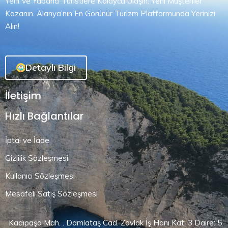
Yerli Ve Yabancı Turistlere Kolayca Ulaşın, Yeni Müşteriler
Kazanın. Alanya’nın En Görünür Turizm Platformunda Yerinizi
Alın!
Detaylı Bilgi
İletişim
Hızlı Bağlantılar
İptal ve İade
Gizlilik Sözleşmesi
Kullanıcı Sözleşmesi
Mesafeli Satış Sözleşmesi
Kadıpaşa Mah. . Damlataş Cad. Zavlak İş Hanı Kat: 3 Daire: 5