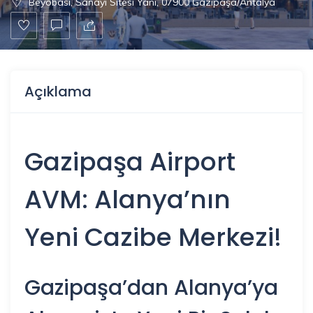
Beyobası, Sanayi Sitesi Yanı, 07900 Gazipaşa/Antalya
Açıklama
Gazipaşa Airport
AVM:
Alanya
’nın
Yeni Cazibe Merkezi!
Gazipaşa’dan Alanya’ya