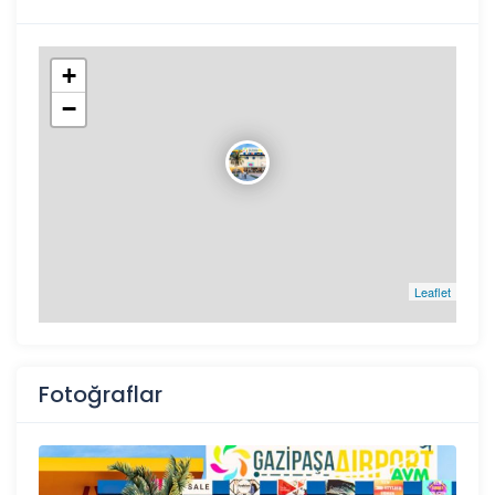
+
−
Leaflet
Fotoğraflar