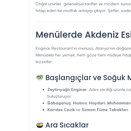
Doğal ürünler, geleneksel tarifler ve modern sun
hitap eden bir mutfak anlayışı çıkıyor. Şefler, sad
Menülerde Akdeniz Esint
Enginar Restaurant’ın menüsü, Alanya’nın doğasın
Menüdeki her yemek, hem göze hem mideye hitap e
lezzetler:
Başlangıçlar ve Soğuk 
Zeytinyağlı Enginar
: Adını verdiği ürünle 
buluşturuyor.
Babaganuş
,
Humus
,
Haydari
,
Muhammar
Karides Cacık
ve
Somon Füme Tabakları
Ara Sıcaklar