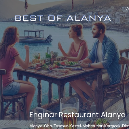
A
Enginar Restaurant Alanya
Alanya-Oba-Tosmur-Kestel-Mahmutlar-Kargıcak-Dim