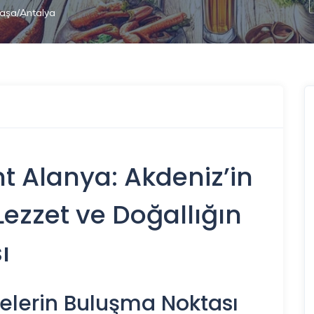
paşa/Antalya
nt
Alanya
: Akdeniz’in
Lezzet ve Doğallığın
ı
elerin Buluşma Noktası