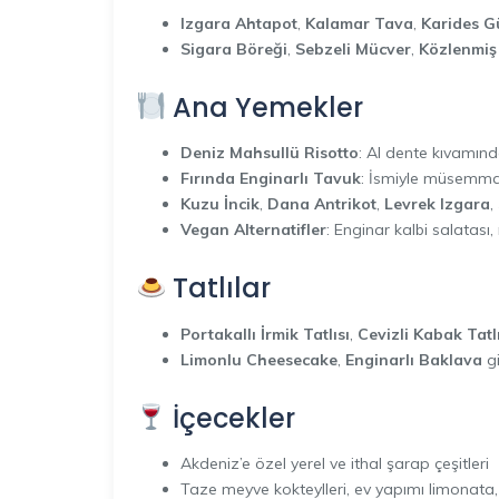
Izgara Ahtapot
,
Kalamar Tava
,
Karides G
Sigara Böreği
,
Sebzeli Mücver
,
Közlenmiş
Ana Yemekler
Deniz Mahsullü Risotto
: Al dente kıvamınd
Fırında Enginarlı Tavuk
: İsmiyle müsemma b
Kuzu İncik
,
Dana Antrikot
,
Levrek Izgara
,
Vegan Alternatifler
: Enginar kalbi salatası
Tatlılar
Portakallı İrmik Tatlısı
,
Cevizli Kabak Tatlı
Limonlu Cheesecake
,
Enginarlı Baklava
gi
İçecekler
Akdeniz’e özel yerel ve ithal şarap çeşitleri
Taze meyve kokteylleri, ev yapımı limonata,