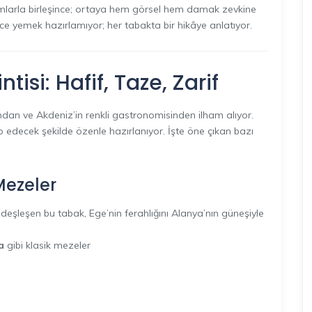
umlarla birleşince; ortaya hem görsel hem damak zevkine
ece yemek hazırlamıyor; her tabakta bir hikâye anlatıyor.
isi: Hafif, Taze, Zarif
dan ve Akdeniz’in renkli gastronomisinden ilham alıyor.
decek şekilde özenle hazırlanıyor. İşte öne çıkan bazı
Mezeler
özdeşleşen bu tabak, Ege’nin ferahlığını Alanya’nın güneşiyle
a
gibi klasik mezeler