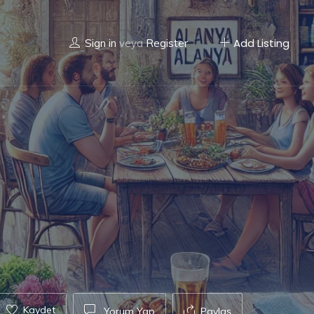
Add Listing
Sign in
veya
Register
Kaydet
Yorum Yap
Paylaş