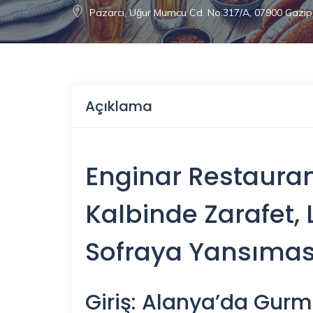
Pazarcı, Uğur Mumcu Cd. No:317/A, 07900 Gazi
Açıklama
Enginar Restaura
Kalbinde Zarafet, 
Sofraya Yansımas
Giriş: Alanya’da Gurm