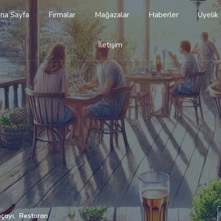
na Sayfa
Firmalar
Mağazalar
Haberler
Üyelik
İletişim
çayı
,
Restoran