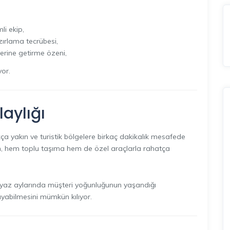
li ekip,
ırlama tecrübesi,
yerine getirme özeni,
yor.
aylığı
a yakın ve turistik bölgelere birkaç dakikalık mesafede
n, hem toplu taşıma hem de özel araçlarla rahatça
 yaz aylarında müşteri yoğunluğunun yaşandığı
ayabilmesini mümkün kılıyor.