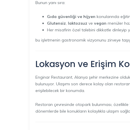
Bunun yanı sıra:
Gıda güvenliği ve hijyen
konularında eğitim
Glutensiz
,
laktozsuz
ve
vegan
menüler haz
Her misafirin özel talebini dikkatle dinleyip 
bu işletmenin gastronomik vizyonunu zirveye taşı
Lokasyon ve Erişim Kol
Enginar Restaurant, Alanya şehir merkezine oldukç
bulunuyor. Ulaşımı son derece kolay olan restora
erişilebilecek bir konumda.
Restoran çevresinde otopark bulunması, özellikle
dönemlerde bile konukların kolaylıkla ulaşım sağl