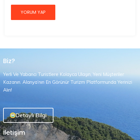
Biz?
Yerli Ve Yabancı Turistlere Kolayca Ulaşın, Yeni Müşteriler
Kazanın. Alanya’nın En Görünür Turizm Platformunda Yerinizi
Alın!
Detaylı Bilgi
İletişim