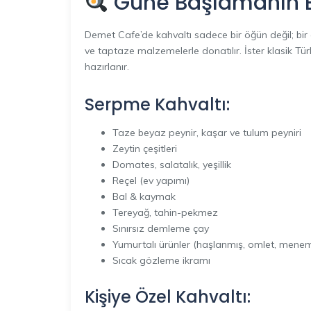
Güne Başlamanın En
Demet Cafe’de kahvaltı sadece bir öğün değil; bir 
ve taptaze malzemelerle donatılır. İster klasik Tür
hazırlanır.
Serpme Kahvaltı:
Taze beyaz peynir, kaşar ve tulum peyniri
Zeytin çeşitleri
Domates, salatalık, yeşillik
Reçel (ev yapımı)
Bal & kaymak
Tereyağ, tahin-pekmez
Sınırsız demleme çay
Yumurtalı ürünler (haşlanmış, omlet, menem
Sıcak gözleme ikramı
Kişiye Özel Kahvaltı: