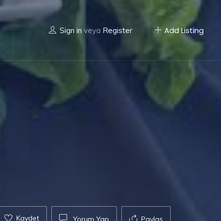
Add Listing
Sign in
veya
Register
Kaydet
Yorum Yap
Paylaş