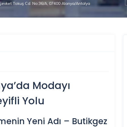
Şevket Tokuş Cd. No:36/A, 07400 Alanya/Antalya
nya’da Modayı
ifli Yolu
tmenin Yeni Adı – Butikgez