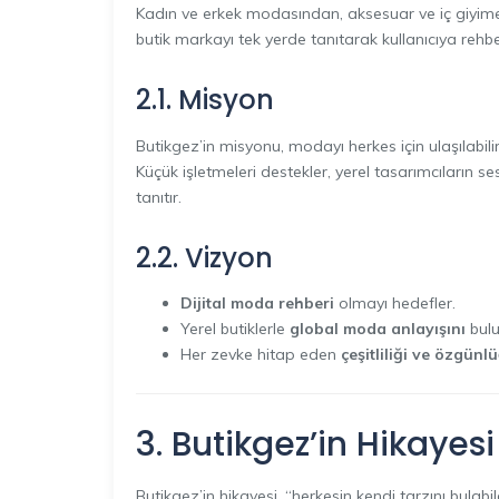
Kadın ve erkek modasından, aksesuar ve iç giyime
butik markayı tek yerde tanıtarak kullanıcıya rehbe
2.1. Misyon
Butikgez’in misyonu, modayı herkes için ulaşılabilir, 
Küçük işletmeleri destekler, yerel tasarımcıların 
tanıtır.
2.2. Vizyon
Dijital moda rehberi
olmayı hedefler.
Yerel butiklerle
global moda anlayışını
bulu
Her zevke hitap eden
çeşitliliği ve özgünl
3. Butikgez’in Hikayesi
Butikgez’in hikayesi, “herkesin kendi tarzını bulabi