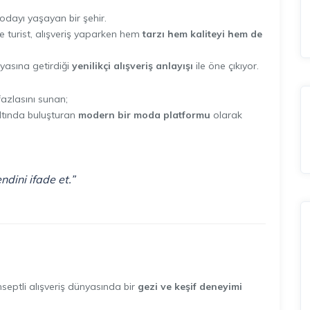
modayı yaşayan bir şehir.
ce turist, alışveriş yaparken hem
tarzı hem kaliteyi hem de
asına getirdiği
yenilikçi alışveriş anlayışı
ile öne çıkıyor.
fazlasını sunan;
altında buluşturan
modern bir moda platformu
olarak
ndini ifade et.”
nseptli alışveriş dünyasında bir
gezi ve keşif deneyimi