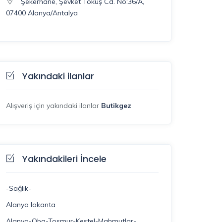
Şekerhane, Şevket Tokuş Cd. No:36/A,
07400 Alanya/Antalya
Yakındaki ilanlar
Alışveriş için yakındaki ilanlar
Butikgez
Yakındakileri İncele
-Sağlık-
Alanya lokanta
Alanya-Oba-Tosmur-Kestel-Mahmutlar-