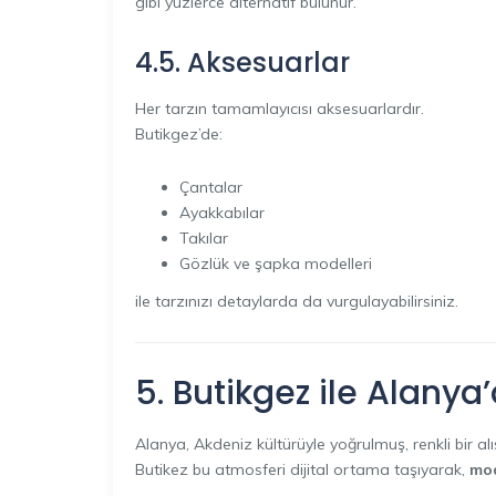
gibi yüzlerce alternatif bulunur.
4.5. Aksesuarlar
Her tarzın tamamlayıcısı aksesuarlardır.
Butikgez’de:
Çantalar
Ayakkabılar
Takılar
Gözlük ve şapka modelleri
ile tarzınızı detaylarda da vurgulayabilirsiniz.
5. Butikgez ile Alany
Alanya, Akdeniz kültürüyle yoğrulmuş, renkli bir al
Butikez bu atmosferi dijital ortama taşıyarak,
mod