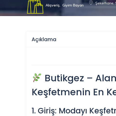
Şekerhane, 
Alışveriş
,
Giyim Bayan
Açıklama
Butikgez – Ala
Keşfetmenin En Key
1. Giriş: Modayı Keşfe