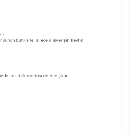
ur.
 sunan butiklerle,
ailece alışverişin keyfini
ehirde, tesettür modası da öne çıkar.