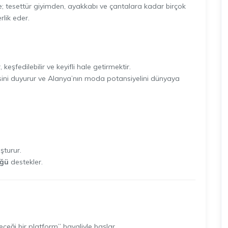
; tesettür giyimden, ayakkabı ve çantalara kadar birçok
rlik eder.
keşfedilebilir ve keyifli hale getirmektir.
sesini duyurur ve Alanya’nın moda potansiyelini dünyaya
şturur.
üğü
destekler.
leceği bir platform” hayaliyle başlar.