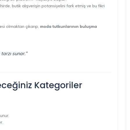
irde, butik alışverişin potansiyelini fark etmiş ve bu fikri
tesi olmaktan çıkarıp,
moda tutkunlarının buluşma
tarzı sunar.”
eceğiniz Kategoriler
lunur.
r.