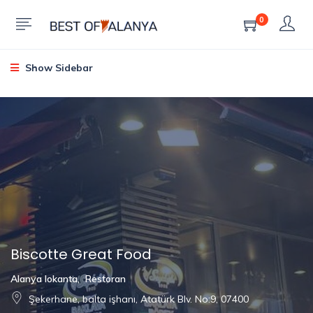
0
Show Sidebar
Biscotte Great Food
Alanya lokanta
,
Restoran
Şekerhane, balta işhanı, Atatürk Blv. No:9, 07400