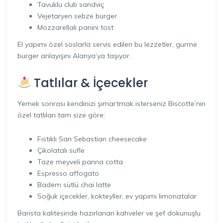
Tavuklu club sandviç
Vejetaryen sebze burger
Mozzarellalı panini tost
El yapımı özel soslarla servis edilen bu lezzetler, gurme
burger anlayışını Alanya’ya taşıyor.
Tatlılar & İçecekler
Yemek sonrası kendinizi şımartmak isterseniz Biscotte’nin
özel tatlıları tam size göre:
Fıstıklı San Sebastian cheesecake
Çikolatalı sufle
Taze meyveli panna cotta
Espresso affogato
Badem sütlü chai latte
Soğuk içecekler, kokteyller, ev yapımı limonatalar
Barista kalitesinde hazırlanan kahveler ve şef dokunuşlu