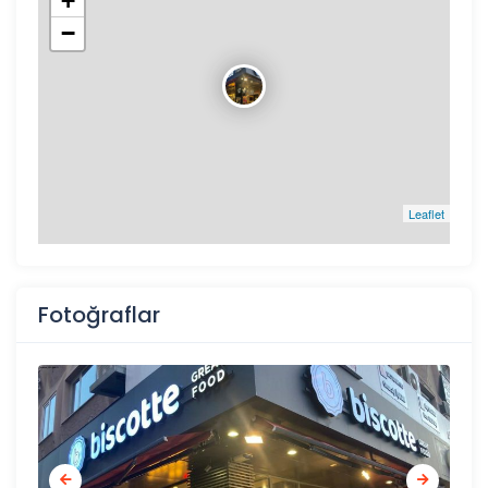
+
−
Leaflet
Fotoğraflar