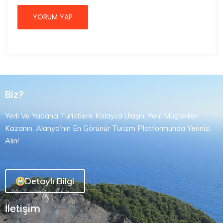
Biz?
Yerli Ve Yabancı Turistlere Kolayca Ulaşın, Yeni Müşteriler
Kazanın. Alanya’nın En Görünür Turizm Platformunda Yerinizi
Alın!
Detaylı Bilgi
İletişim