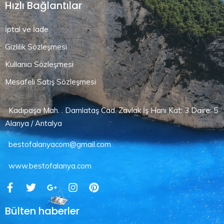
Hızlı Bağlantılar
İptal ve İade
Gizlilik Sözleşmesi
Kullanıcı Sözleşmesi
Mesafeli Satış Sözleşmesi
Kadıpaşa Mah. . Damlataş Cad. Zavlak İş Hanı Kat: 3 Daire: 5
Alanya / Antalya
bestofalanyacom@gmail.com
www.bestofalanya.com
Bülten haberler