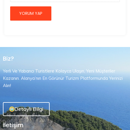
Biz?
Yerli Ve Yabancı Turistlere Kolayca Ulaşın, Yeni Müşteriler
Kazanın. Alanya’nın En Görünür Turizm Platformunda Yerinizi
Alın!
Detaylı Bilgi
İletişim