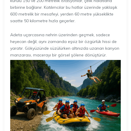
kurulu 150 ve 200 metrelik istasyonlar, çelik halatlarla
birbirine bağlanır. Katılımcılar bu hatlar üzerinde yaklaşık
600 metrelik bir mesafeyi, yerden 60 metre yükseklikte
saatte 50 kilometre hızla geçerler.
Adeta uçarcasına nehrin üzerinden geçmek, sadece
heyecan değil, aynı zamanda eşsiz bir özgürlük hissi de
yaratır. Gökyüzünde süzülürken altınızda uzanan kanyon
manzarası, macerayı bir görsel şölene dönüştürür.