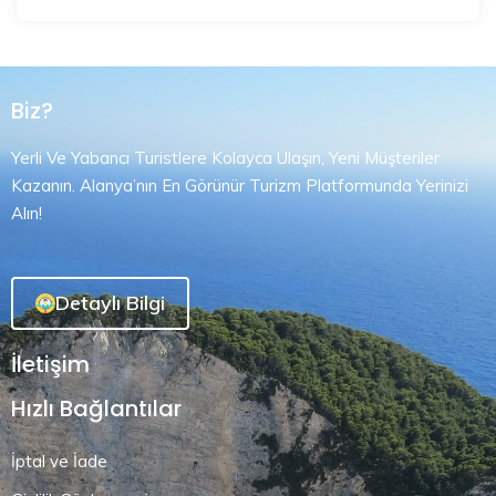
Biz?
Yerli Ve Yabancı Turistlere Kolayca Ulaşın, Yeni Müşteriler
Kazanın. Alanya’nın En Görünür Turizm Platformunda Yerinizi
Alın!
Detaylı Bilgi
İletişim
Hızlı Bağlantılar
İptal ve İade