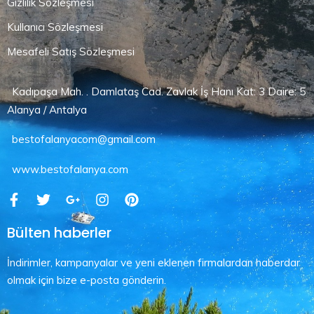
Gizlilik Sözleşmesi
Kullanıcı Sözleşmesi
Mesafeli Satış Sözleşmesi
Kadıpaşa Mah. . Damlataş Cad. Zavlak İş Hanı Kat: 3 Daire: 5
Alanya / Antalya
bestofalanyacom@gmail.com
www.bestofalanya.com
Bülten haberler
İndirimler, kampanyalar ve yeni eklenen firmalardan haberdar
olmak için bize e-posta gönderin.