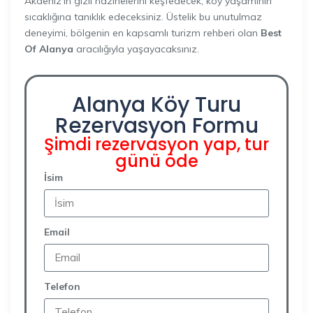
Akdeniz’in gizli hazinelerini keşfedecek, köy yaşamının
sıcaklığına tanıklık edeceksiniz. Üstelik bu unutulmaz
deneyimi, bölgenin en kapsamlı turizm rehberi olan
Best
Of Alanya
aracılığıyla yaşayacaksınız.
Alanya Köy Turu
Rezervasyon Formu
Şimdi rezervasyon yap, tur
günü öde
İsim
Email
Telefon