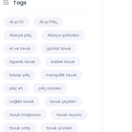
Tags
Al-pi Et
Al-pi Piliç
Alanya piliç
Alanya şarküteri
et ve tavuk
günlük tavuk
hijyenik tavuk
kaliteli tavuk
kasap piliç
mangallık tavuk
piliç eti
piliç ürünleri
sağlıklı tavuk
tavuk çeşitleri
tavuk mağazası
tavuk reyonu
tavuk satış
tavuk ürünleri