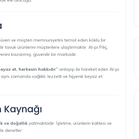
lde ele alacağız.
a
 güven ve müşteri memnuniyetini temsil eden köklü bir
 tavuk ürünlerini müşterilere ulaştırmaktır. Al-pi Piliç,
enini kazanmış, güvenilir bir markadır.
 beyaz et, herkesin hakkıdır”
anlayışı ile hareket eden Al-pi
aynı zamanda sağlıklı, lezzetli ve hijyenik beyaz et
n Kaynağı
ik ve doğallık
yatmaktadır. İşletme, ürünlerin kalitesi ve
kle denetler: