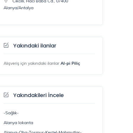
Cikcilli, Haci Baba Cd., 07400
Alanya/Antalya
Yakındaki ilanlar
Alışveriş için yakındaki ilanlar
Al-pi Piliç
Yakındakileri İncele
-Sağlık-
Alanya lokanta
Alanya-Oba-Tosmur-Kestel-Mahmutlar-