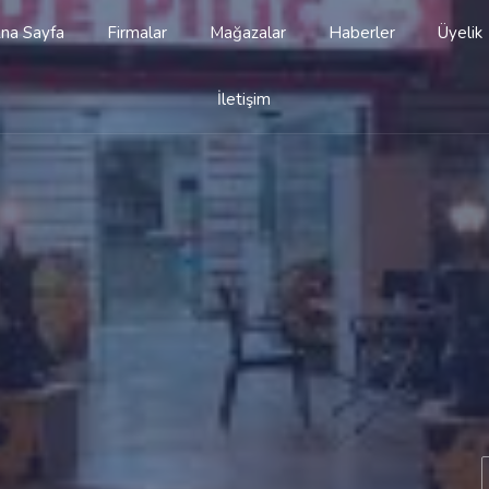
na Sayfa
Firmalar
Mağazalar
Haberler
Üyelik
İletişim