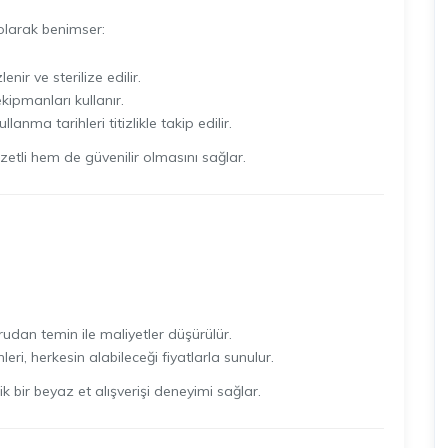
i olarak benimser:
ir ve sterilize edilir.
kipmanları kullanır.
llanma tarihleri titizlikle takip edilir.
zzetli hem de güvenilir olmasını sağlar.
rudan temin ile maliyetler düşürülür.
leri, herkesin alabileceği fiyatlarla sunulur.
 bir beyaz et alışverişi deneyimi sağlar.