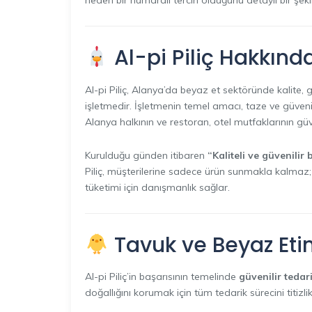
neden bir numaralı tercih olduğunu detaylı bir şeki
Al-pi Piliç Hakkınd
Al-pi Piliç, Alanya’da beyaz et sektöründe kalite,
işletmedir. İşletmenin temel amacı, taze ve güvenilir
Alanya halkının ve restoran, otel mutfaklarının güv
Kurulduğu günden itibaren
“Kaliteli ve güvenilir
Piliç, müşterilerine sadece ürün sunmakla kalmaz; 
tüketimi için danışmanlık sağlar.
Tavuk ve Beyaz Eti
Al-pi Piliç’in başarısının temelinde
güvenilir tedar
doğallığını korumak için tüm tedarik sürecini titizli