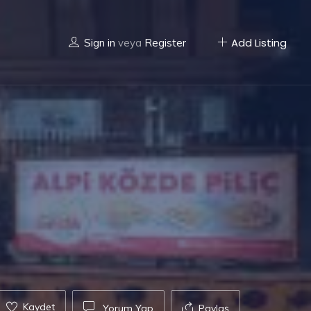
Add Listing
Sign in
veya
Register
Kaydet
Yorum Yap
Paylaş