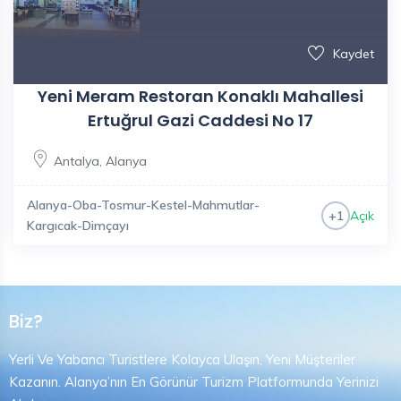
Kaydet
Yeni Meram Restoran Konaklı Mahallesi
Ertuğrul Gazi Caddesi No 17
Antalya
,
Alanya
Alanya-Oba-Tosmur-Kestel-Mahmutlar-
Açık
+1
Kargıcak-Dimçayı
Biz?
Yerli Ve Yabancı Turistlere Kolayca Ulaşın, Yeni Müşteriler
Kazanın. Alanya’nın En Görünür Turizm Platformunda Yerinizi